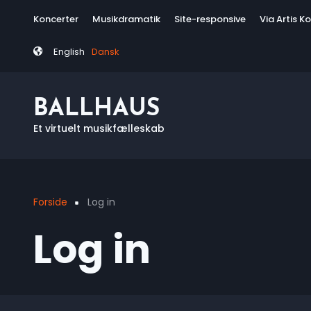
Skip
Tag
Koncerter
Musikdramatik
Site-responsive
Via Artis K
to
menu
main
English
Dansk
content
BALLHAUS
Et virtuelt musikfælleskab
Forside
Log in
Breadcrumb
Log in