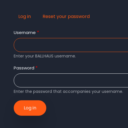
Log in
(active
Reset your password
Primary
tab)
Username
tabs
Enter your BALLHAUS username.
Password
Enter the password that accompanies your username.