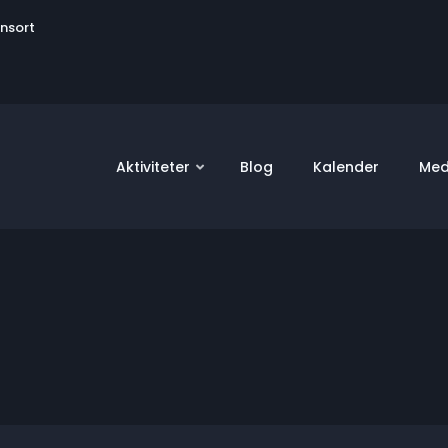
User
onsort
account
menu
Aktiviteter
Blog
Kalender
Med