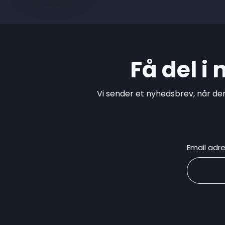
Få del i
Vi sender et nyhedsbrev, når de
Email adr