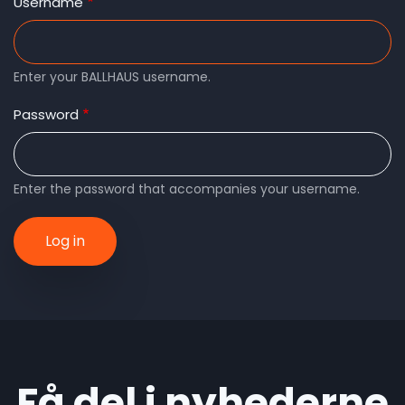
tabs
Username
Enter your BALLHAUS username.
Password
Enter the password that accompanies your username.
Få del i nyhederne