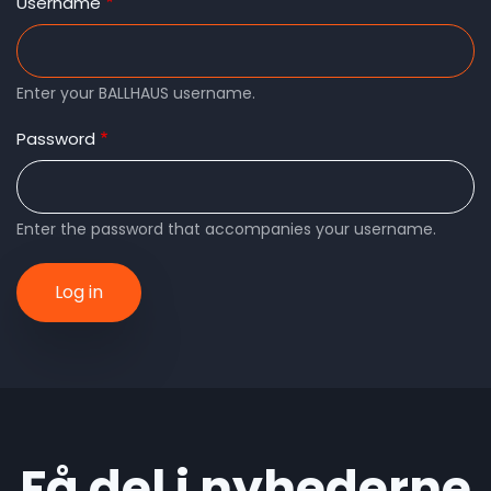
tabs
Username
Enter your BALLHAUS username.
Password
Enter the password that accompanies your username.
Få del i nyhederne