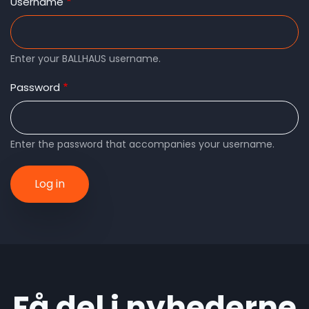
tabs
Username
Enter your BALLHAUS username.
Password
Enter the password that accompanies your username.
Få del i nyhederne