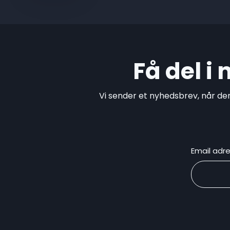
Få del i
Vi sender et nyhedsbrev, når de
Email adr