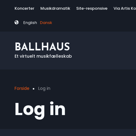
Skip
Tag
Koncerter
Musikdramatik
Site-responsive
Via Artis K
to
menu
main
English
Dansk
content
BALLHAUS
Et virtuelt musikfælleskab
Forside
Log in
Breadcrumb
Log in