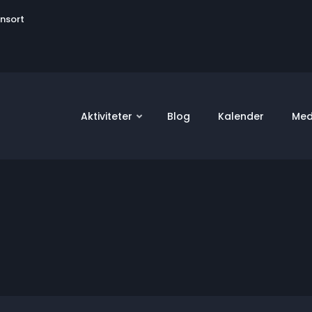
User
onsort
account
menu
Aktiviteter
Blog
Kalender
Med