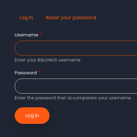
Log in
(active
Reset your password
Primary
tab)
Username
tabs
Enter your BALLHAUS username.
Password
Enter the password that accompanies your username.