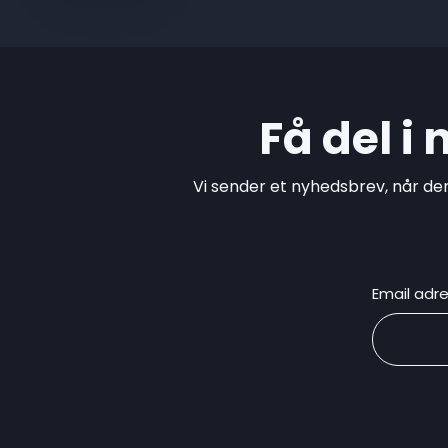
Få del i
Vi sender et nyhedsbrev, når de
Email adr