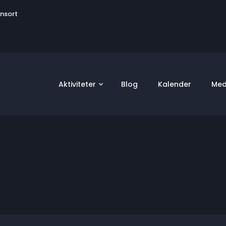
User
onsort
account
menu
Aktiviteter
Blog
Kalender
Med