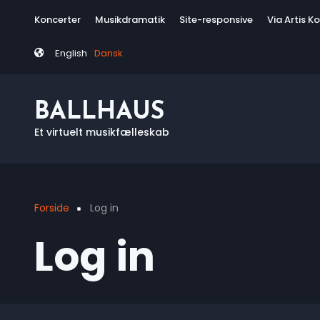
Skip
Tag
Koncerter
Musikdramatik
Site-responsive
Via Artis K
to
menu
main
English
Dansk
content
BALLHAUS
Et virtuelt musikfælleskab
Forside
Log in
Breadcrumb
Log in