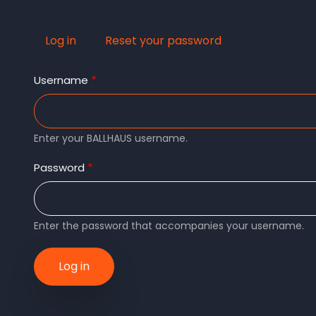
Log in
(active
Reset your password
Primary
tab)
Username
tabs
Enter your BALLHAUS username.
Password
Enter the password that accompanies your username.