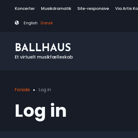
Skip
Tag
Koncerter
Musikdramatik
Site-responsive
Via Artis K
to
menu
main
English
Dansk
content
BALLHAUS
Et virtuelt musikfælleskab
Forside
Log in
Breadcrumb
Log in