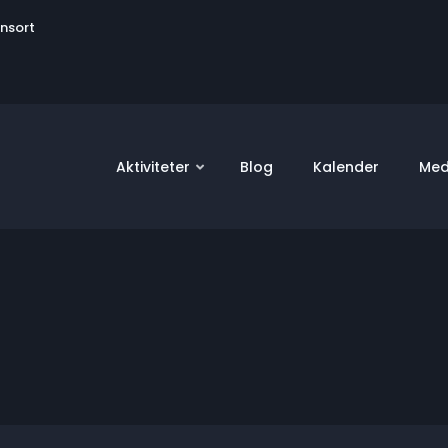
User
onsort
account
menu
Aktiviteter
Blog
Kalender
Med