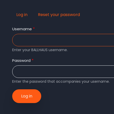
Log in
(active
Reset your password
Primary
tab)
Username
tabs
Enter your BALLHAUS username.
Password
Enter the password that accompanies your username.