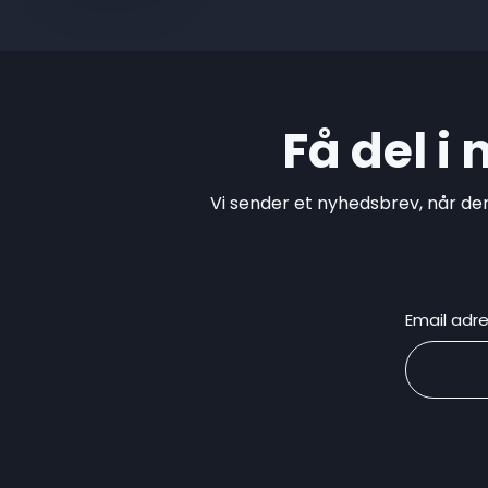
Få del i
Vi sender et nyhedsbrev, når de
Email adr