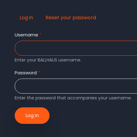
Log in
(active
Reset your password
Primary
tab)
Username
tabs
Enter your BALLHAUS username.
Password
Enter the password that accompanies your username.