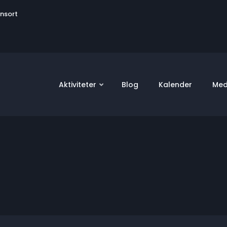
User
onsort
account
menu
Aktiviteter
Blog
Kalender
Med