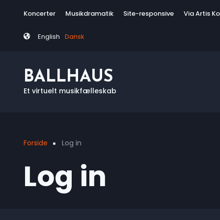
Skip
Tag
Koncerter
Musikdramatik
Site-responsive
Via Artis K
to
menu
main
English
Dansk
content
BALLHAUS
Et virtuelt musikfælleskab
Forside
Log in
Breadcrumb
Log in