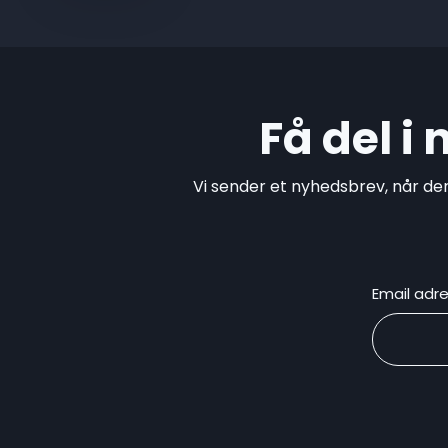
Få del i
Vi sender et nyhedsbrev, når de
Email adr