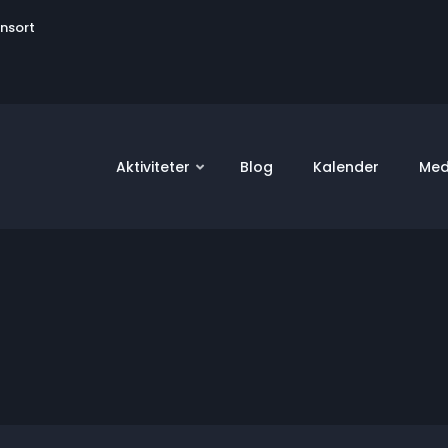
User
onsort
account
menu
Aktiviteter
Blog
Kalender
Med