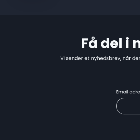
Få del i
Vi sender et nyhedsbrev, når de
Email adr