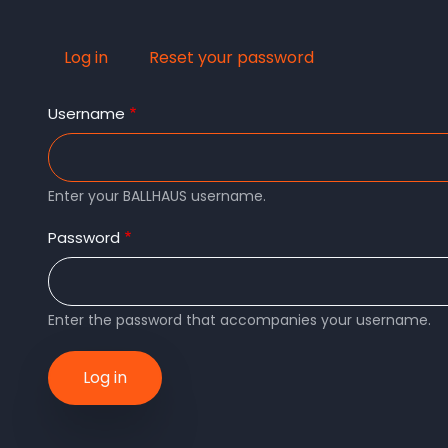
Log in
(active
Reset your password
Primary
tab)
Username
tabs
Enter your BALLHAUS username.
Password
Enter the password that accompanies your username.