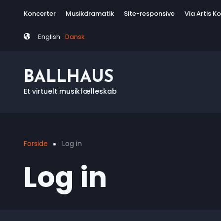
Skip
Tag
Koncerter
Musikdramatik
Site-responsive
Via Artis K
to
menu
main
English
Dansk
content
BALLHAUS
Et virtuelt musikfælleskab
Forside
Log in
Breadcrumb
Log in