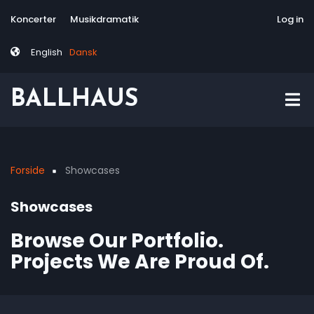
Skip
Tag
User
Koncerter
Musikdramatik
Site-responsive
Via Artis Konsor
Log in
to
menu
account
main
menu
English
Dansk
content
BALLHAUS
Forside
Showcases
Breadcrumb
Showcases
Browse Our Portfolio.
Projects We Are Proud Of.