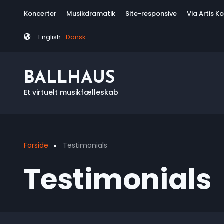
Skip
Tag
Koncerter
Musikdramatik
Site-responsive
Via Artis K
to
menu
main
English
Dansk
content
BALLHAUS
Et virtuelt musikfælleskab
Forside
Testimonials
Breadcrumb
Testimonials