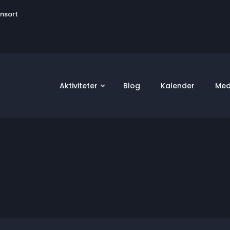
User
onsort
account
menu
Aktiviteter
Blog
Kalender
Med