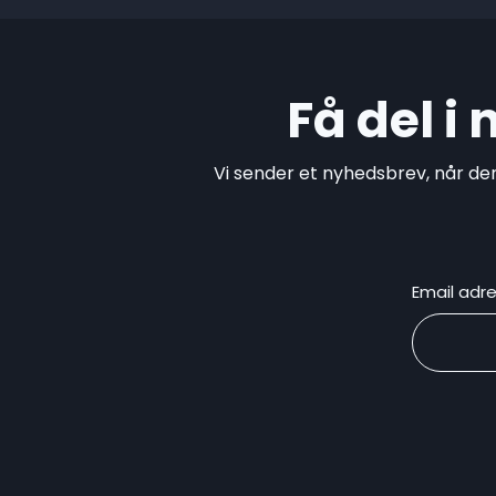
Få del i
Vi sender et nyhedsbrev, når de
Email adr