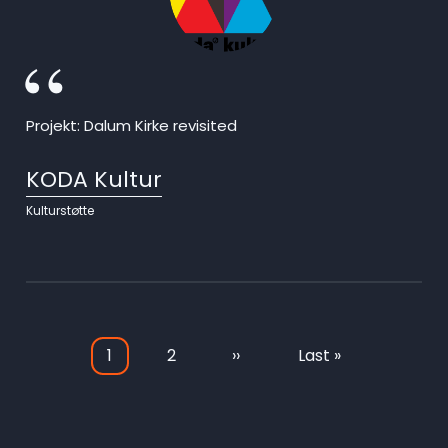
Projekt: Dalum Kirke revisited
KODA Kultur
Kulturstøtte
Current
1
Page
2
Next
››
Last
Last »
page
page
page