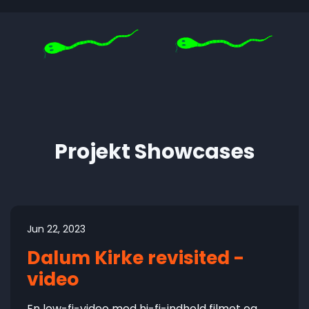
Projekt Showcases
Jun 22, 2023
Dalum Kirke revisited -
video
En low-fi-video med hi-fi-indhold filmet og