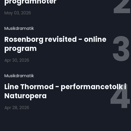
programnoter
May 03, 2026
Musikdramatik
Rosenborg revisited - online
program
Apr 30, 2026
Musikdramatik
Line Thormod - performancetolk i
Naturopera
Apr 28, 2026