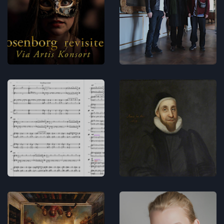
støtte bag
of Rooms -
Rosenborg
Lydbilleder
revisited
Musikdramatik
Koncerter
Musikken
Rosenborg
til
revisited -
Rosenborg
programnot
revisited
Musikdramatik
Musikdramatik
Rosenborg
Line Thormod