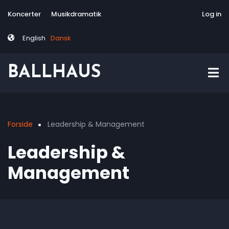
Skip
Tag
User
Koncerter
Musikdramatik
Site-responsive
Via Artis Konsor
Log in
to
menu
account
main
menu
English
Dansk
content
BALLHAUS
Forside
Leadership & Management
Breadcrumb
Leadership &
Management