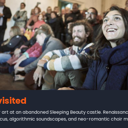
isited
r art at an abandoned Sleeping Beauty castle. Renaissan
cus, algorithmic soundscapes, and neo-romantic choir mus