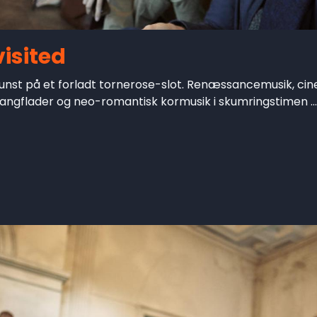
isited
nst på et forladt tornerose-slot. Renæssancemusik, cine
langflader og neo-romantisk kormusik i skumringstimen ...