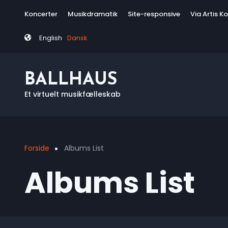
Skip
Tag
Koncerter
Musikdramatik
Site-responsive
Via Artis K
to
menu
main
English
Dansk
content
BALLHAUS
Et virtuelt musikfælleskab
Forside
Albums List
Breadcrumb
Albums List