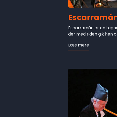
Escarramá
Escarramán er en tegne
der med tiden gik hen og
Læs mere
om
Escarramán