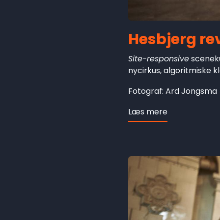
Hesbjerg rev
Site-responsive
sceneku
nycirkus, algoritmiske k
Fotograf: Ard Jongsma
Læs mere
om
Hesbjerg
revisited