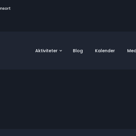
User
onsort
account
menu
Aktiviteter
Blog
Kalender
Med