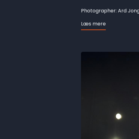
Photographer: Ard Jo
Læs mere
om
Hesbjerg
revisited