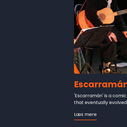
Escarramá
'Escarramán' is a comic
that eventually evolved 
Læs mere
om
Escarramán