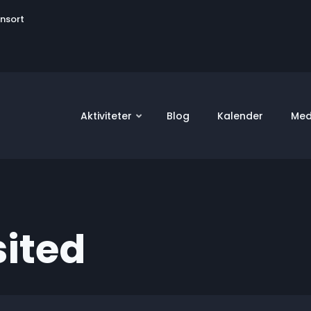
User
onsort
account
menu
Aktiviteter
Blog
Kalender
Med
sited