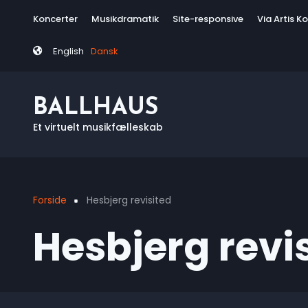
Skip
Tag
Koncerter
Musikdramatik
Site-responsive
Via Artis K
to
menu
main
English
Dansk
content
BALLHAUS
Et virtuelt musikfælleskab
Forside
Hesbjerg revisited
Breadcrumb
Hesbjerg revi