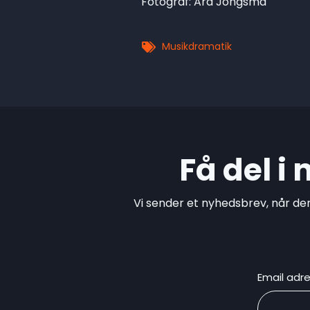
Fotograf: Ard Jongsma
Musikdramatik
Få del i
Vi sender et nyhedsbrev, når de
Email adr