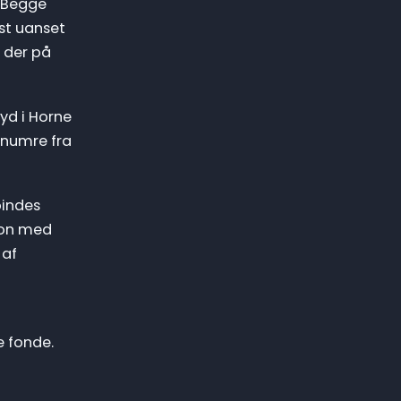
. Begge
est uanset
 der på
yd i Horne
lnumre fra
bindes
sion med
 af
e fonde.