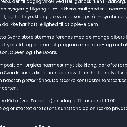
ebs, der til daglig virker ved Helligåndskirken i Faaborg
har en nysgerrig tilgang til musikkens muligheder – nærm
t, og helt nye, klanglige symbioser opstår – symbioser,
da ikke har haft lejlighed til at opleve dem!
Anitta Svärd store stemme forenes med de mange pibers l
et udtryksfuldt og dramatisk program med rock- og meta
nson, Queen og The Doors.
omposition. Orglets nærmest mytiske klang, der ofte for
värds sang, distortion og growl til en helt unik lydfu
en næsten
gotisk
råhed. De stærke kontraster forstærkes
ncerten.
e Kirke (ved Faaborg) onsdag d. 17. januar kl. 19.00.
 og er støttet af Statens Kunstfond og en række privat