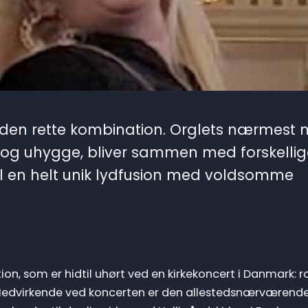
r den rette kombination. Orglets nærmest 
k og uhygge, bliver sammen med forskellig
til en helt unik lydfusion med voldsomme
on, som er hidtil uhørt ved en kirkekoncert i Danmark: 
. Medvirkende ved koncerten er den allestedsnærværend