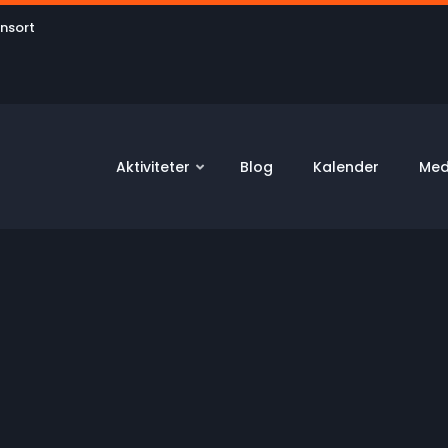
User
onsort
account
menu
Aktiviteter
Blog
Kalender
Med