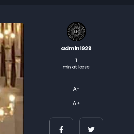
admin1929
1
min at læse
A-
A+