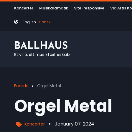
Skip
Tag
Koncerter
Musikdramatik
Site-responsive
Via Artis K
to
menu
main
English
Dansk
content
BALLHAUS
Et virtuelt musikfælleskab
Forside
Orgel Metal
Breadcrumb
Orgel Metal
January 07, 2024
Koncerter