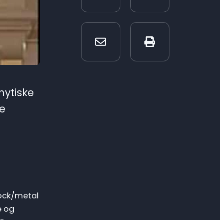
mytiske
e
rock/metal
e og