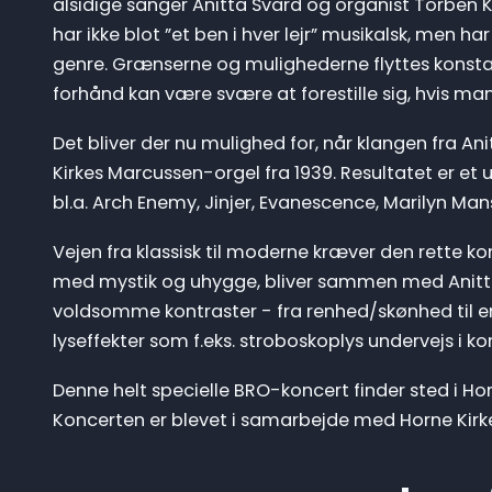
alsidige sanger Anitta Svärd og organist Torben Kr
har ikke blot ”et ben i hver lejr” musikalsk, men 
genre. Grænserne og mulighederne flyttes konstan
forhånd kan være svære at forestille sig, hvis man 
Det bliver der nu mulighed for, når klangen fra 
Kirkes Marcussen-orgel fra 1939. Resultatet er 
bl.a. Arch Enemy, Jinjer, Evanescence, Marilyn Ma
Vejen fra klassisk til moderne kræver den rette k
med mystik og uhygge, bliver sammen med Anitta S
voldsomme kontraster - fra renhed/skønhed til 
lyseffekter som f.eks. stroboskoplys undervejs i ko
Denne helt specielle BRO-koncert finder sted i Horn
Koncerten er blevet i samarbejde med Horne Kirke