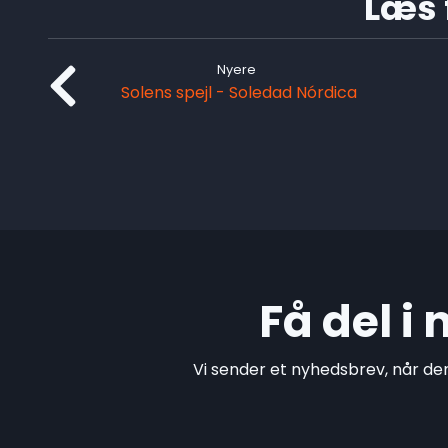
Læs f
Nyere
Solens spejl - Soledad Nórdica
Få del i
Vi sender et nyhedsbrev, når de