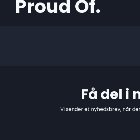
Proud Of.
Få del i
Vi sender et nyhedsbrev, når de