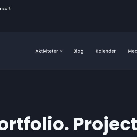
User
onsort
account
menu
Aktiviteter
Blog
Kalender
Med
rtfolio. Projec