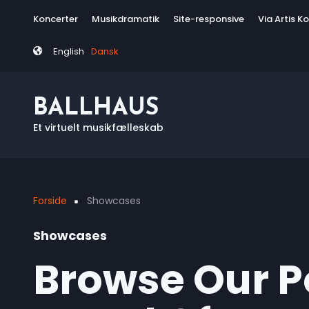
Skip
Tag
Koncerter
Musikdramatik
Site-responsive
Via Artis K
to
menu
main
English
Dansk
content
BALLHAUS
Et virtuelt musikfælleskab
Forside
Showcases
Breadcrumb
Showcases
Browse Our Po