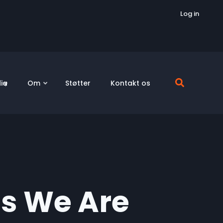
Log in
ia
Om
Støtter
Kontakt os
ts We Are