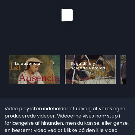
La ausencia
Seguidilla y
Con
Soledad Nórdica
est
Video playlisten indeholder et udvalg af vores egne
producerede videoer. Videoerne vises non-stop i
forlængelse af hinanden, men du kan se, eller gense,
en bestemt video ved at klikke på den lille video-