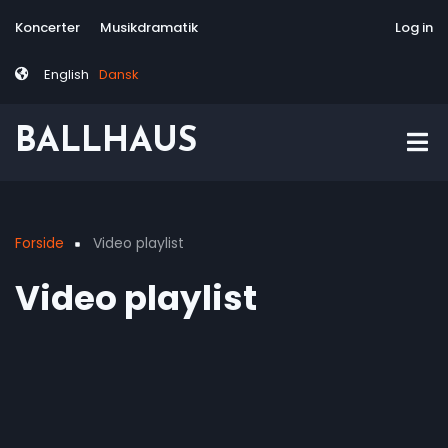
Skip
Tag
User
Koncerter
Musikdramatik
Site-responsive
Via Artis Konsor
Log in
to
menu
account
main
menu
English
Dansk
content
BALLHAUS
Forside
Video playlist
Breadcrumb
Video playlist