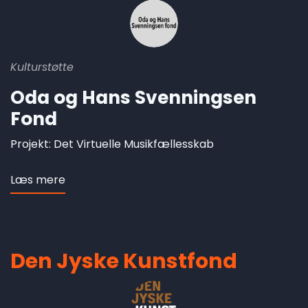
Kulturstøtte
Oda og Hans Svenningsen
Fond
Projekt: Det Virtuelle Musikfællesskab
Læs mere
om
Oda
og
Hans
Svenningsen
Den Jyske Kunstfond
Fond