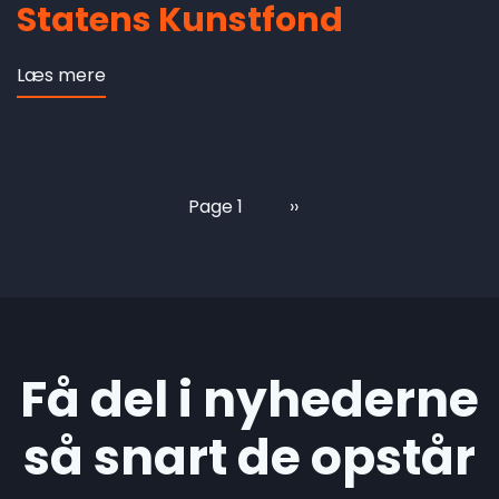
Statens Kunstfond
Læs mere
om
Statens
Kunstfond
Page 1
Next
››
Pagination
page
Få del i nyhederne
så snart de opstår