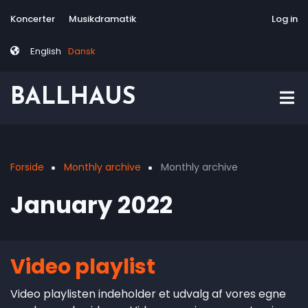
Skip
Tag
User
Koncerter
Musikdramatik
Site-responsive
Via Artis Konsor
Log in
to
menu
account
main
menu
English
Dansk
content
BALLHAUS
Forside
Monthly archive
Monthly archive
Breadcrumb
January 2022
Video playlist
Video playlisten indeholder et udvalg af vores egne