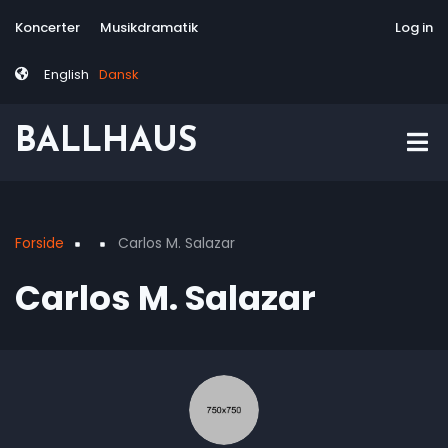
Skip
Tag
User
Koncerter
Musikdramatik
Site-responsive
Via Artis Konsor
Log in
to
menu
account
main
menu
English
Dansk
content
BALLHAUS
Forside
Carlos M. Salazar
Breadcrumb
Carlos M. Salazar