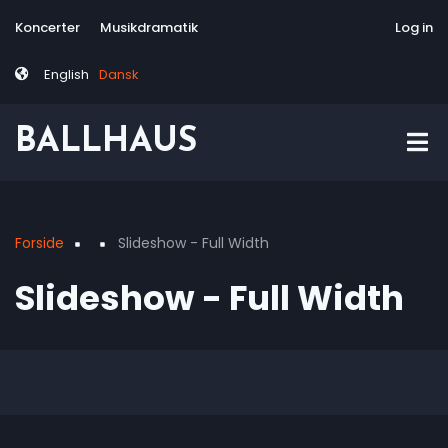
Skip
Tag
User
Koncerter
Musikdramatik
Site-responsive
Via Artis Konsor
Log in
to
menu
account
main
menu
English
Dansk
content
BALLHAUS
Forside
Slideshow - Full Width
Breadcrumb
Slideshow - Full Width