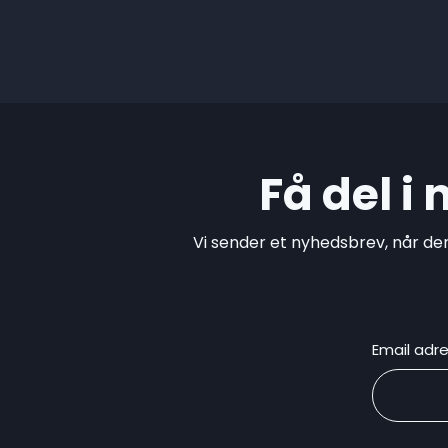
Få del i
Vi sender et nyhedsbrev, når de
Email adr