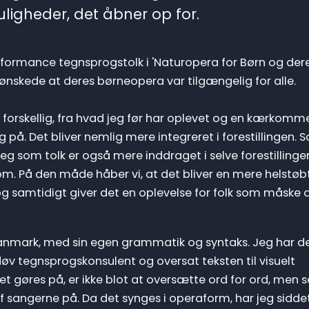
igheder, det åbner op for.
rformance tegnsprogstolk i 'Naturopera for Børn og der
e ønskede at deres børneopera var tilgængelig for alle.
 forskellig, fra hvad jeg før har oplevet og en kærkomm
å. Det bliver nemlig mere integreret i forestillingen. 
jeg som tolk er også mere inddraget i selve forestillinge
m. På den måde håber vi, at det bliver en mere helstøb
g samtidigt giver det en oplevelse for folk som måske a
Danmark, med sin egen grammatik og syntaks. Jeg har de
 tegnsprogskonsulent og oversat teksten til visuelt
t gøres på, er ikke blot at oversætte ord for ord, men 
 sangerne på. Da det synges i operaform, har jeg sidde