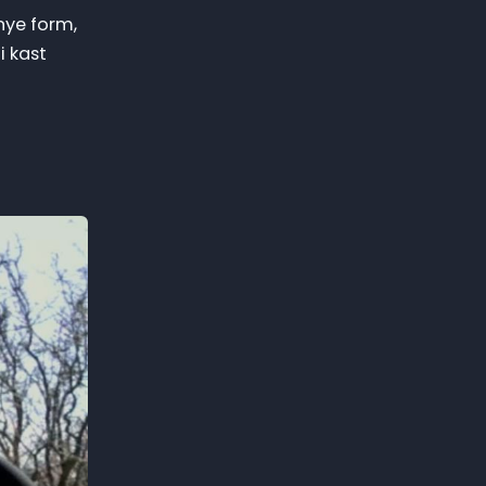
nye form,
i kast