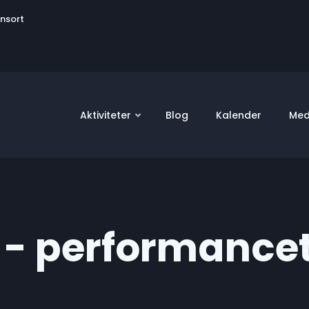
User
onsort
account
menu
Aktiviteter
Blog
Kalender
Med
- performancet