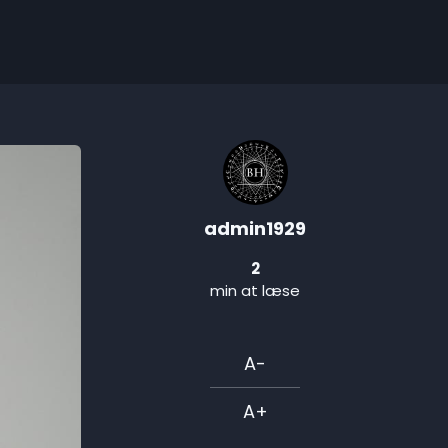
admin1929
2
min at læse
A-
A+