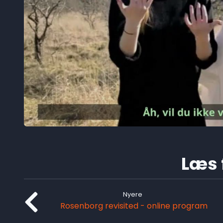
Læs f
Nyere
Rosenborg revisited - online program