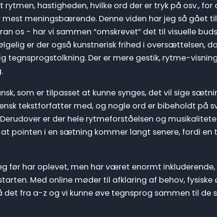
rytmen, hastigheden, hvilke ord der er tryk på osv., for 
 mest meningsbærende. Denne viden har jeg så gået til
n os - har vi sammen “omskrevet” det til visuelle buds
lgelig er der også kunstnerisk frihed i oversættelsen, d
g tegnsprogstolkning. Der er mere gestik, rytme-visnin
g.
sk, som er tilpasset at kunne synges, det vil sige sætni
nsk tekstforfatter med, og nogle ord er bibeholdt på s
s. Derudover er der hele rytmeforståelsen og musikalite
, at pointen i en sætning kommer langt senere, fordi en 
g før har oplevet, men har været enormt inkluderende,
starten. Med online møder til afklaring af behov, fysisk
 det fra a-z og vi kunne øve tegnsprog sammen til de s