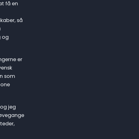
at få en
kaber, så
a
g og
ngerne er
vensk
ten som
tone
 og jeg
e øvegange
teder,