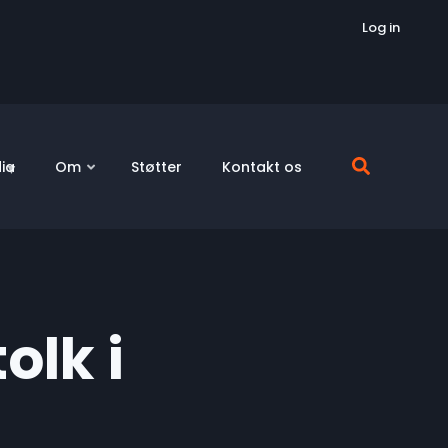
Log in
ia
Om
Støtter
Kontakt os
olk i