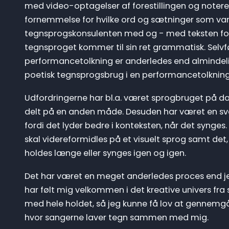
med video-optagelser af forestillingen og noteret 
fornemmelse for hvilke ord og sætninger som var
tegnsprogskonsulenten med og - med teksten fora
tegnsproget kommer til sin ret grammatisk. Selvfø
performancetolkning er anderledes end almindeli
poetisk tegnsprogsbrug i en performancetolknin
Udfordringerne har bl.a. været sprogbruget på dan
delt på en anden måde. Desuden har været en sve
fordi det lyder bedre i konteksten, når det synge
skal videreformidles på et visuelt sprog samt det
holdes længe eller synges igen og igen.
Det har været en meget anderledes proces end je
har følt mig velkommen i det kreative univers fra 
med hele holdet, så jeg kunne få lov at gennemgå
hvor sangerne laver tegn sammen med mig.