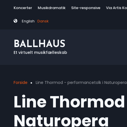
Skip
Tag
Koncerter
Musikdramatik
Site-responsive
Via Artis K
to
menu
main
English
Dansk
content
BALLHAUS
Et virtuelt musikfælleskab
Forside
Line Thormod - performancetolk i Naturopera
Breadcrumb
Line Thormod 
Naturopera