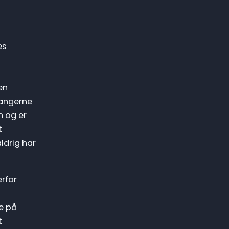
es
en
Sangerne
n og er
t
ldrig har
rfor
se på
t