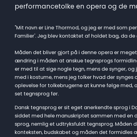
performancetolke en opera og de mul
"Mit navn er Line Thormod, og jeg er med som pe
Familier'. Jeg blev kontaktet af holdet bag, da d
Måden det bliver gjort på i denne opera er meget
ændring i måden at anskue tegnsprogs formidling p
er med til at sige nogle tegn, mens de synger, og 
med i kostume, mens jeg tolker hvad der synges o
oplevelse for tolkebrugerne at kunne følge med, o
set tegnsprog før.
Dansk tegnsprog er sit eget anerkendte sprog i 
siddet med hele manuskriptet sammen med en døv
sprog, nemlig et udtryksfuldt tegnsprog. Måden de
konteksten, budskabet og måden det formidles af