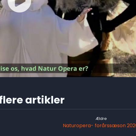
lere artikler
Ældre
Naturopera- forårssæson 202