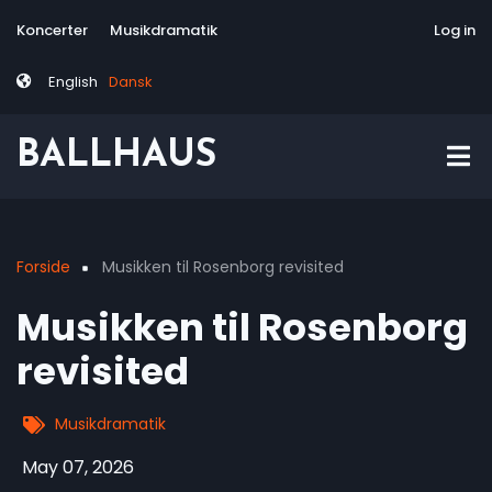
Skip
Tag
User
Koncerter
Musikdramatik
Site-responsive
Via Artis Konsor
Log in
to
menu
account
main
menu
English
Dansk
content
BALLHAUS
Forside
Musikken til Rosenborg revisited
Breadcrumb
Musikken til Rosenborg
revisited
Musikdramatik
May 07, 2026