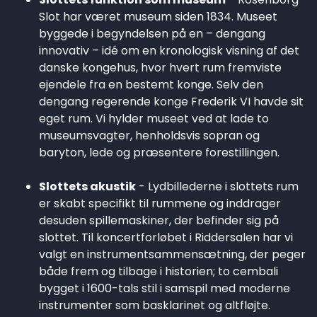
Slot har været museum siden 1834. Museet
byggede i begyndelsen på en – dengang
innovativ – idé om en kronologisk visning af det
danske kongehus, hvor hvert rum fremviste
ejendele fra en bestemt konge. Selv den
dengang regerende konge Frederik VI havde sit
eget rum. Vi hylder museet ved at lade to
museumsvagter, henholdsvis sopran og
baryton, lede og præsentere forestillingen.
Slottets akustik
- Lydbillederne i slottets rum
er skabt specifikt til rummene og inddrager
desuden spillemaskiner, der befinder sig på
slottet. Til koncertforløbet i Riddersalen har vi
valgt en instrumentsammensætning, der peger
både frem og tilbage i historien; to cembali
bygget i 1600-tals stil i samspil med moderne
instrumenter som basklarinet og altfløjte.