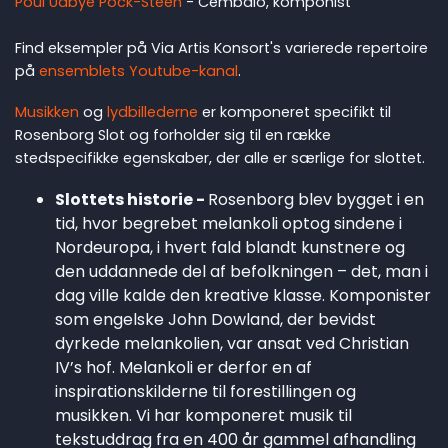
Poul Udbye Pock-Steen
- Cembalo, komponist
Find eksempler på Via Artis Konsort's varierede repertoire
på
ensemblets Youtube-kanal
.
Musikken
og
lydbillederne
er komponeret specifikt til
Rosenborg Slot og forholder sig til en række
stedspecifikke egenskaber, der alle er særlige for slottet.
Slottets historie -
Rosenborg blev bygget i en
tid, hvor begrebet melankoli optog sindene i
Nordeuropa, i hvert fald blandt kunstnere og
den uddannede del af befolkningen – det, man i
dag ville kalde den kreative klasse. Komponister
som engelske John Dowland, der bevidst
dyrkede melankolien, var ansat ved Christian
IV’s hof. Melankoli er derfor en af
inspirationskilderne til forestillingen og
musikken. Vi har komponeret musik til
tekstuddrag fra en 400 år gammel afhandling