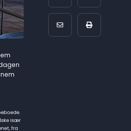
nem
 dagen
ennem
beboede.
åske især
net, fra