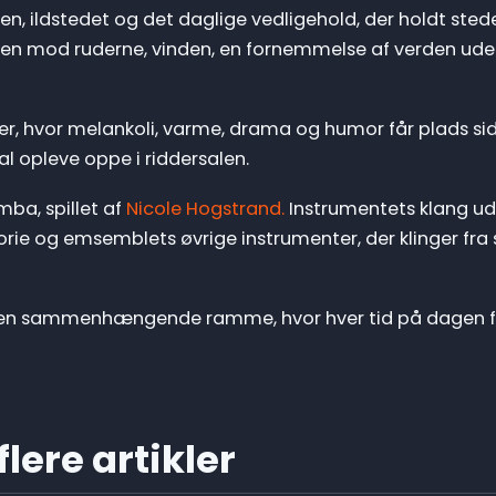
n, ildstedet og det daglige vedligehold, der holdt stedet 
gnen mod ruderne, vinden, en fornemmelse af verden uden
eder, hvor melankoli, varme, drama og humor får plads s
al opleve oppe i riddersalen.
ba, spillet af
Nicole Hogstrand.
Instrumentets klang udf
storie og emsemblets øvrige instrumenter, der klinger fra 
en sammenhængende ramme, hvor hver tid på dagen få
lere artikler