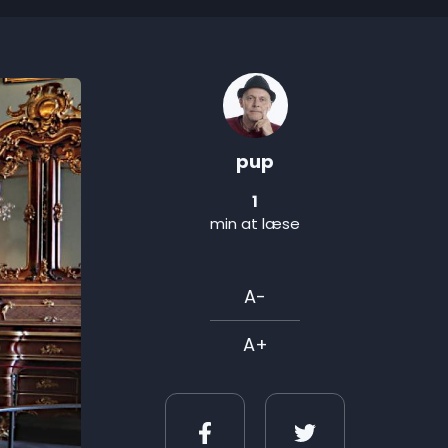
pup
1
min at læse
A-
A+