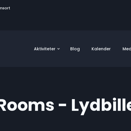
User
onsort
account
menu
Aktiviteter
Blog
Kalender
Med
Rooms - Lydbill