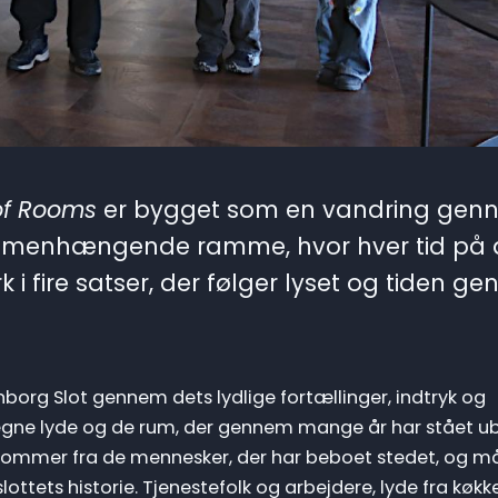
of Rooms
er bygget som en vandring gen
mmenhængende ramme, hvor hver tid på
k i fire satser, der følger lyset og tiden g
org Slot gennem dets lydlige fortællinger, indtryk og
egne lyde og de rum, der gennem mange år har stået u
kommer fra de mennesker, der har beboet stedet, og m
ttets historie. Tjenestefolk og arbejdere, lyde fra køkke