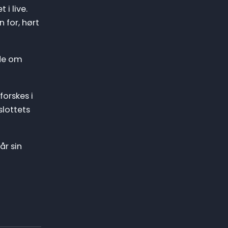
i live.
 for, hørt
ide om
orskes i
slottets
r sin