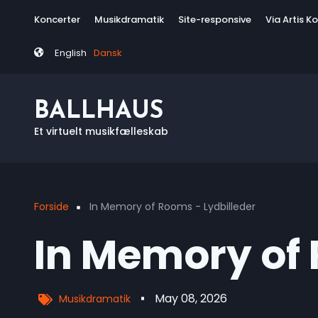
Skip
Tag
Koncerter
Musikdramatik
Site-responsive
Via Artis K
to
menu
main
English
Dansk
content
BALLHAUS
Et virtuelt musikfælleskab
Forside
In Memory of Rooms - Lydbilleder
Breadcrumb
In Memory of 
May 08, 2026
Musikdramatik