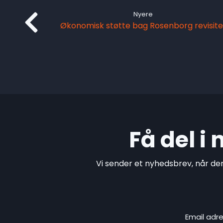
Nyere
Økonomisk støtte bag Rosenborg revisit
Få del i
Vi sender et nyhedsbrev, når de
Email adr