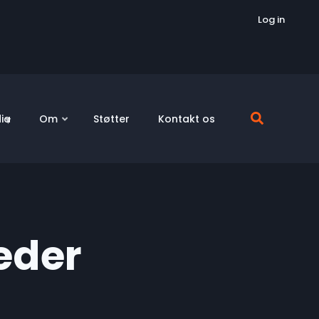
Log in
ia
Om
Støtter
Kontakt os
eder