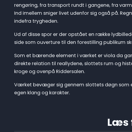
rengøring, fra transport rundt i gangene, fra varme
Ind imellem sniger livet udenfor sig også på. Re
indefra trygheden.
Ud af disse spor er der opstået en række lydbill
side som ouverture til den forestilling publikum sk
Som et bærende element i værket er viola da gam
direkte relation til reallydene, slottets rum og hi
kroge og ovenpå Riddersalen.
Værket bevæger sig gennem slottets døgn som 
egen klang og karakter.
Læs f