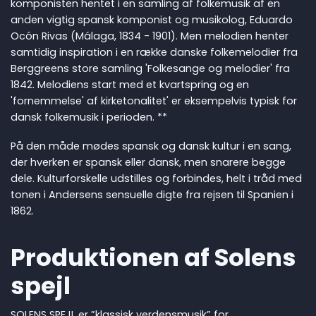
komponisten hentet i en samling af folkemusik af en
anden vigtig spansk komponist og musikolog, Eduardo
Ocón Rivas (Málaga, 1834 - 1901). Men melodien henter
samtidig inspiration i en række danske folkemelodier fra
Berggreens store samling 'Folkesange og melodier' fra
1842. Melodiens start med et kvartspring og en
'fornemmelse' af kirketonalitet' er eksempelvis typisk for
dansk folkemusik i perioden. **
På den måde mødes spansk og dansk kultur i en sang,
der hverken er spansk eller dansk, men snarere begge
dele. Kulturforskelle udstilles og forbindes, helt i tråd med
tonen i Andersens sensuelle digte fra rejsen til Spanien i
1862.
Produktionen af Solens
spejl
SOLENS SPEJL er ”klassisk verdensmusik” for