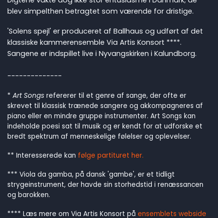
Digtene vakte dog ikke stor entusiasme i Danmark; de
blev simpelthen betragtet som værende for dristige.
'Solens spejl' er produceret af Ballhaus og udført af det
klassiske kammerensemble Via Artis Konsort ****.
Sangene er indspillet live i Nyvangskirken i Kalundborg.
--------------
*
Art Songs
refererer til et genre af sange, der ofte er
skrevet til klassisk trænede sangere og akkompagneres af
piano eller en mindre gruppe instrumenter. Art Songs kan
indeholde poesi sat til musik og er kendt for at udforske et
bredt spektrum af menneskelige følelser og oplevelser.
** Interesserede kan
følge partituret her.
*** Viola da gamba, på dansk 'gambe', er et tidligt
strygeinstrument, der havde sin storhedstid i renæssancen
og barokken.
**** Læs mere om Via Artis Konsort på
ensemblets webside