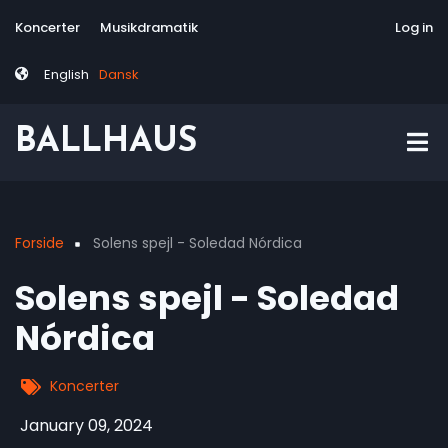
Skip
Tag
User
Koncerter
Musikdramatik
Site-responsive
Via Artis Konsor
Log in
to
menu
account
main
menu
English
Dansk
content
BALLHAUS
Forside
Solens spejl - Soledad Nórdica
Breadcrumb
Solens spejl - Soledad
Nórdica
Koncerter
January 09, 2024