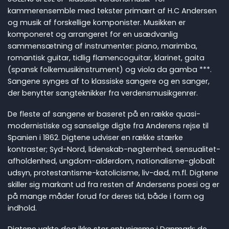
kammerensemble med tekster primært af H.C Andersen
og musik af forskellige komponister. Musikken er
komponeret og arrangeret for en usædvanlig
sammensætning af instrumenter: piano, marimba,
romantisk guitar, tidlig flamencoguitar, klarinet, gaita
(spansk folkemusikinstrument) og viola da gamba ***.
Sangene synges af to klassiske sangere og en sanger,
der benytter sangteknikker fra verdensmusikgenrer.
De fleste af sangene er baseret på en række quasi-
modernistiske og sanselige digte fra Anderens rejse til
Spanien i 1862. Digtene udviser en række stærke
kontraster; Syd-Nord, lidenskab-nøgternhed, sensualitet-
afholdenhed, ungdom-alderdom, nationalisme-globalt
udsyn, protestantisme-katolicisme, liv-død, m.fl. Digtene
skiller sig markant ud fra resten af Andersens poesi og er
på mange måder forud for deres tid, både i form og
indhold.