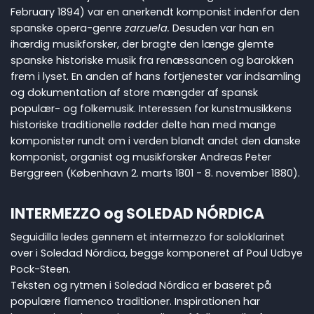
February 1894) var en anerkendt komponist indenfor den
spanske opera-genre
zarzuela.
Desuden var han en
ihærdig musikforsker, der bragte den længe glemte
spanske historiske musik fra renæssancen og barokken
frem i lyset. En anden af hans fortjenester var indsamling
og dokumentation af store mængder af spansk
populær- og folkemusik. Interessen for kunstmusikkens
historiske traditionelle rødder delte han med mange
komponister rundt om i verden blandt andet den danske
komponist, organist og musikforsker Andreas Peter
Berggreen (København 2. marts 1801 - 8. november 1880).
INTERMEZZO og SOLEDAD NÓRDICA
Seguidilla ledes gennem et intermezzo for soloklarinet
over i Soledad Nórdica, begge komponeret af Poul Udbye
Pock-Steen.
Teksten og rytmen i Soledad Nórdica er baseret på
populære flamenco traditioner. Inspirationen har