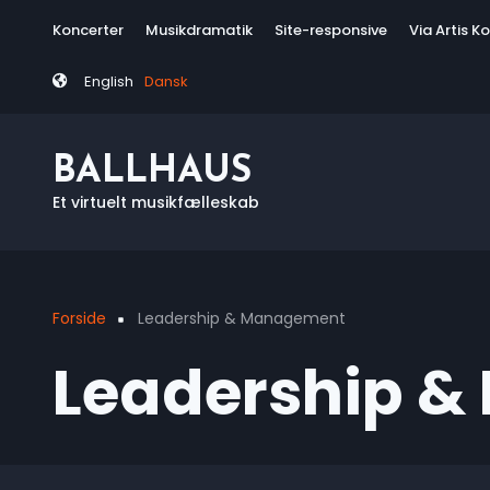
Skip
Tag
Koncerter
Musikdramatik
Site-responsive
Via Artis K
to
menu
main
English
Dansk
content
BALLHAUS
Et virtuelt musikfælleskab
Forside
Leadership & Management
Breadcrumb
Leadership 