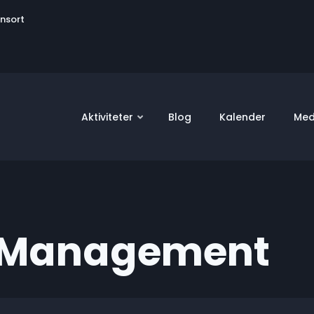
User
onsort
account
menu
Aktiviteter
Blog
Kalender
Med
& Management