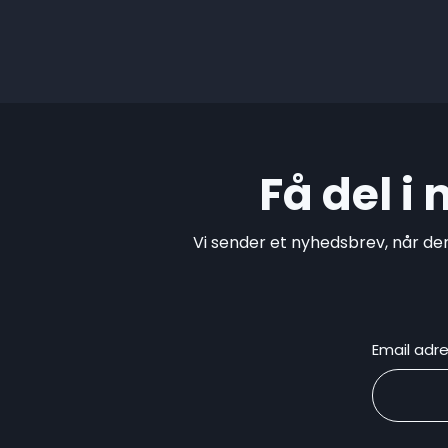
Få del i
Vi sender et nyhedsbrev, når de
Email adr