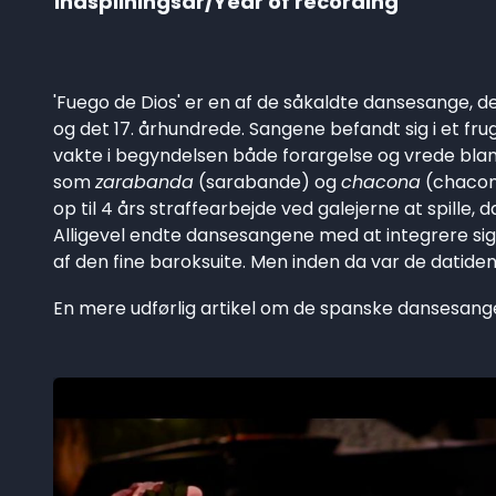
Indspilningsår/Year of recording
'Fuego de Dios' er en af de såkaldte dansesange, d
og det 17. århundrede. Sangene befandt sig i et fr
vakte i begyndelsen både forargelse og vrede blan
som
zarabanda
(sarabande) og
chacona
(chaconn
op til 4 års straffearbejde ved galejerne at spille
Alligevel endte dansesangene med at integrere sig
af den fine baroksuite. Men inden da var de datidens 
En mere udførlig artikel om de spanske dansesan