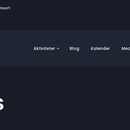
User
onsort
account
menu
Aktiviteter
Blog
Kalender
Med
S