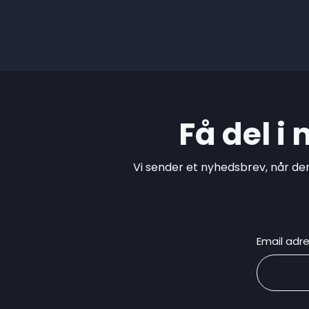
Få del i
Vi sender et nyhedsbrev, når de
Email adr