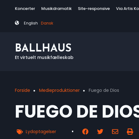
Skip
Tag
Koncerter
Musikdramatik
Site-responsive
Via Artis K
to
menu
main
English
Dansk
content
BALLHAUS
Et virtuelt musikfælleskab
Forside
Medieproduktioner
Fuego de Dios
Breadcrumb
FUEGO DE DIO
Lydoptagelser