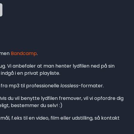
ormen
Bandcamp
.
ug. Vi anbefaler at man henter lydfilen ned på sin
ndgå i en privat playliste.
 fra mp3 til professionelle
lossless
-formater.
is du vil benytte lydfilen fremover, vil vi opfordre dig
meligt, bestemmer du selv! :)
ål, f.eks til en video, film eller udstilling, så kontakt