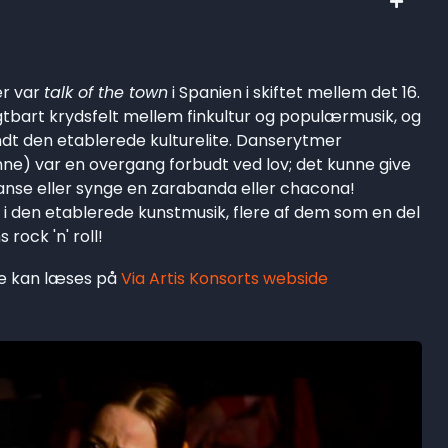
er var
talk of the town
i Spanien i skiftet mellem det 16.
ugtbart krydsfelt mellem finkultur og populærmusik, og
dt den etablerede kulturelite. Danserytmer
e) var en overgang forbudt ved lov; det kunne give
, danse eller synge en zarabanda eller chacona!
 i den etablerede kunstmusik, flere af dem som en del
rock 'n' roll!
ge kan læses på
Via Artis Konsorts webside