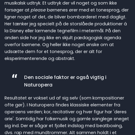
musikalsk udtryk. Et udtryk der vil noget og som ikke
forsøger at
please
børnenes ører med et tonesprog, der
ligner noget af det, de bliver bombarderet med dagligt.
Her tænker jeg specielt på de storslåede produktioner á
la Disney eller larmende tegnefilm i metermål. På den
anden side har jeg ikke en skjult pædagogisk agenda
overfor børnene. Og heller ikke noget ønske om at
udsætte dem for et tonesprog, der er alt for
eksperimenterende og abstrakt.
Den sociale faktor er også vigtig i
Naturopera
Resultatet er vokset ud af sig selv (som kompositioner
ofte gør). I Naturopera findes klassiske elementer fra
operaens verden; kor, recitativer og hver figur har 'deres
arie'. Samtidig har folkemusik og gamle sanglege sneget
sig ind. Der er sågar et fjollet indslag med beatboxing,
dvs. rap med mundtrommer. Alt sammen holdt i et