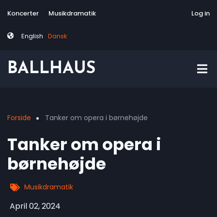
Skip
Tag
User
Koncerter
Musikdramatik
Site-responsive
Via Artis Konsor
Log in
to
menu
account
main
menu
English
Dansk
content
BALLHAUS
Forside
Tanker om opera i børnehøjde
Breadcrumb
Tanker om opera i
børnehøjde
Musikdramatik
April 02, 2024