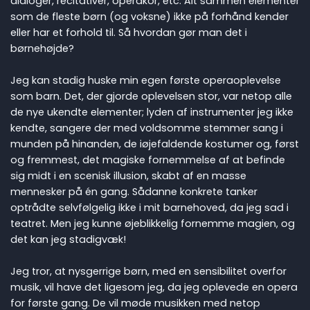
dialoger, recitativer, operakor, etc. Alt sammen elementer
som de fleste børn (og voksne) ikke på forhånd kender
eller har et forhold til. Så hvordan gør man det i
børnehøjde?
Jeg kan stadig huske min egen første operaoplevelse
som barn. Det, der gjorde oplevelsen stor, var netop alle
de nye ukendte elementer; lyden af instrumenter jeg ikke
kendte, sangere der med voldsomme stemmer sang i
munden på hinanden, de iøjefaldende kostumer og, først
og fremmest, det magiske fornemmelse af at befinde
sig midt i en scenisk illusion, skabt af en masse
mennesker på én gang. Sådanne konkrete tanker
optrådte selvfølgelig ikke i mit barnehoved, da jeg sad i
teatret. Men jeg kunne øjeblikkelig fornemme magien, og
det kan jeg stadigvæk!
Jeg tror, at nysgerrige børn, med en sensibilitet overfor
musik, vil have det ligesom jeg, da jeg oplevede en opera
for første gang. De vil møde musikken med netop