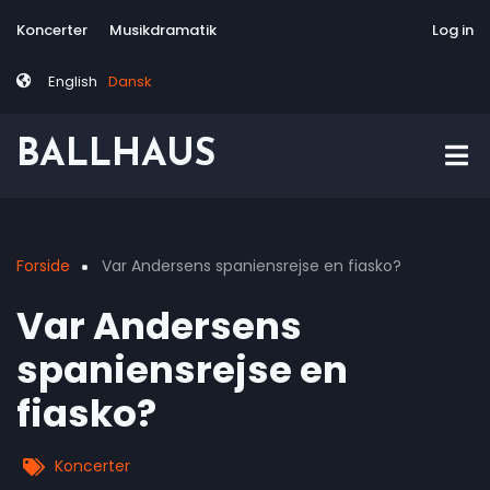
Skip
Tag
User
Koncerter
Musikdramatik
Site-responsive
Via Artis Konsor
Log in
to
menu
account
main
menu
English
Dansk
content
BALLHAUS
Forside
Var Andersens spaniensrejse en fiasko?
Breadcrumb
Var Andersens
spaniensrejse en
fiasko?
Koncerter