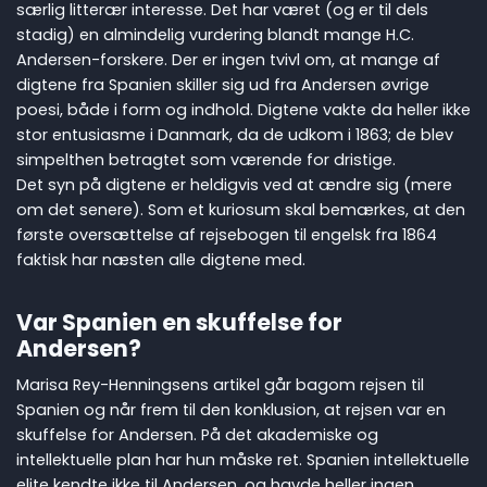
særlig litterær interesse. Det har været (og er til dels
stadig) en almindelig vurdering blandt mange H.C.
Andersen-forskere. Der er ingen tvivl om, at mange af
digtene fra Spanien skiller sig ud fra Andersen øvrige
poesi, både i form og indhold. Digtene vakte da heller ikke
stor entusiasme i Danmark, da de udkom i 1863; de blev
simpelthen betragtet som værende for dristige.
Det syn på digtene er heldigvis ved at ændre sig (mere
om det senere). Som et kuriosum skal bemærkes, at den
første oversættelse af rejsebogen til engelsk fra 1864
faktisk har næsten alle digtene med.
Var Spanien en skuffelse for
Andersen?
Marisa Rey-Henningsens artikel går bagom rejsen til
Spanien og når frem til den konklusion, at rejsen var en
skuffelse for Andersen. På det akademiske og
intellektuelle plan har hun måske ret. Spanien intellektuelle
elite kendte ikke til Andersen, og havde heller ingen