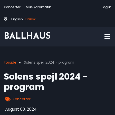
Skip
Tag
User
Koncerter
Musikdramatik
Site-responsive
Via Artis Konsor
Log in
to
menu
account
main
menu
English
Dansk
content
BALLHAUS
Forside
Solens spejl 2024 - program
Breadcrumb
Solens spejl 2024 -
program
Koncerter
August 03, 2024