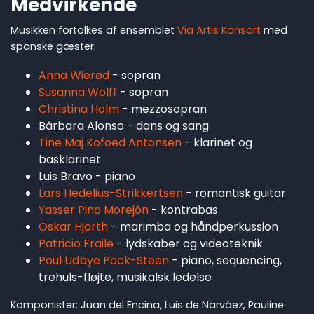
Medvirkende
Musikken fortolkes af ensemblet
Via Artis Konsort
med
spanske gæster:
Anna Wierød
- sopran
Susanna Wolff
- sopran
Christina Holm
- mezzosopran
Bárbara Alonso - dans og sang
Tine Maj Kofoed Antonsen
- klarinet og
basklarinet
Luis Bravo - piano
Lars Hedelius-Strikkertsen
- romantisk guitar
Yasser Pino Morejón
- kontrabas
Oskar Hjorth
- marimba og håndperkussion
Patricio Fraile
- lydskaber og videoteknik
Poul Udbye Pock-Steen
- piano, sequencing,
trehuls-fløjte, musikalsk ledelse
Komponister: Juan del Encina, Luis de Narváez, Pauline