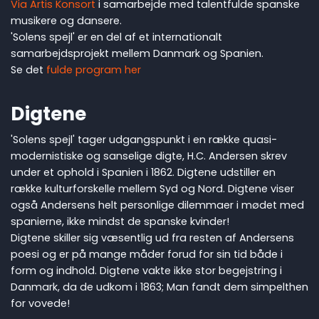
Via Artis Konsort
i samarbejde med talentfulde spanske
musikere og dansere.
'Solens spejl' er en del af et internationalt
samarbejdsprojekt mellem Danmark og Spanien.
Se det
fulde program her
Digtene
'Solens spejl' tager udgangspunkt i en række quasi-
modernistiske og sanselige digte, H.C. Andersen skrev
under et ophold i Spanien i 1862. Digtene udstiller en
række kulturforskelle mellem Syd og Nord. Digtene viser
også Andersens helt personlige dilemmaer i mødet med
spanierne, ikke mindst de spanske kvinder!
Digtene skiller sig væsentlig ud fra resten af Andersens
poesi og er på mange måder forud for sin tid både i
form og indhold. Digtene vakte ikke stor begejstring i
Danmark, da de udkom i 1863; Man fandt dem simpelthen
for vovede!