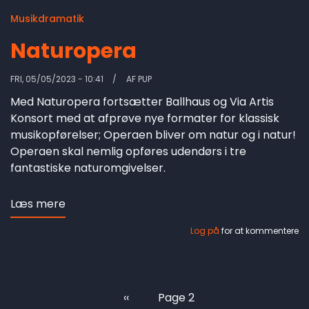
Musikdramatik
Naturopera
FRI, 05/05/2023 - 10:41
AF
PUP
Med Naturopera fortsætter Ballhaus og Via Artis
Konsort med at afprøve nye formater for klassisk
musikopførelser; Operaen bliver om natur og i natur!
Operaen skal nemlig opføres udendørs i tre
fantastiske naturomgivelser.
Læs mere
om
Naturopera
Log på
for at kommentere
Previous
‹‹
Page 2
Pagination