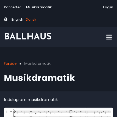
Skip
Tag
User
Koncerter
Musikdramatik
Site-responsive
Via Artis Konsor
Log in
to
menu
account
main
menu
English
Dansk
content
BALLHAUS
Forside
Musikdramatik
Breadcrumb
Musikdramatik
Indslag om musikdramatik