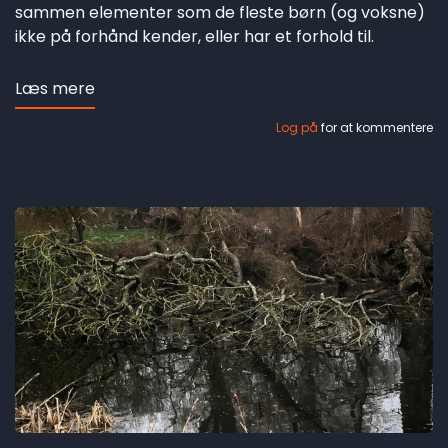
sammen elementer som de fleste børn (og voksne)
ikke på forhånd kender, eller har et forhold til.
Læs mere
om
Tanker
Log på
for at kommentere
om
opera
i
børnehøjde