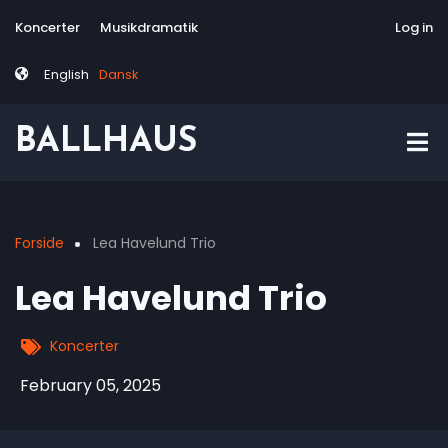
Skip
Tag
User
Koncerter
Musikdramatik
Site-responsive
Via Artis Konsor
Log in
to
menu
account
main
menu
English
Dansk
content
BALLHAUS
Forside
Lea Havelund Trio
Breadcrumb
Lea Havelund Trio
Koncerter
February 05, 2025