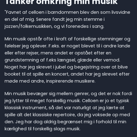
Tanker omkring min musik
"Favnet af celloen i barndommen blev den som livsvidne
en del af mig. Senere fandt jeg min stemme i
jazzen/folkemusikken, og vi forenedes i sang.
Min musik opstår ofte i kraft af forskellige stemninger og
følelser jeg oplever. F.eks. er noget blevet til i andre lande
eller efter rejser, mens andet er opstået efter en
grundstemning af f.eks længsel, glæde eller vemod.
Noget har jeg skrevet i jubel og begejstring over at blive
booket til at spille en koncert, andet har jeg skrevet efter
møde med andre, inspirerende musikere.
Min musik bevæger sig mellem genrer, og det er nok fordi
jeg lytter til meget forskellig musik. Celloen er jo et typisk
klassisk instrument, så det var naturligt at jeg lærte at
spille alt det klassiske repertoire, da jeg voksede op med
den. Jeg har dog aldrig begrænset mig i forhold til min
kærlighed til forskellig slags musik.