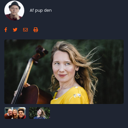
Af
pup
den