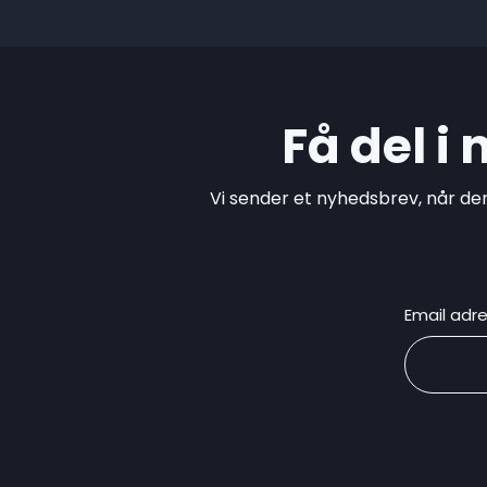
Få del i
Vi sender et nyhedsbrev, når de
Email adr