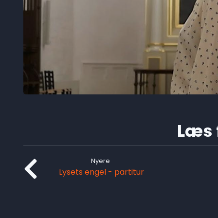
Læs f
Nyere
Lysets engel - partitur