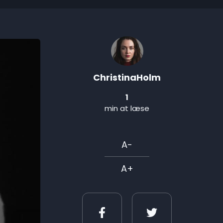
ChristinaHolm
1
min at læse
A-
A+