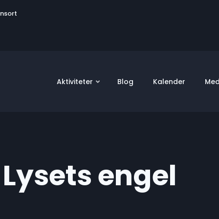
User
onsort
account
menu
Aktiviteter
Blog
Kalender
Med
 Lysets engel