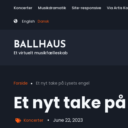
Skip
Tag
Koncerter
Musikdramatik
Site-responsive
Via Artis K
to
menu
main
English
Dansk
content
BALLHAUS
Et virtuelt musikfælleskab
Forside
Et nyt take på Lysets engel
Breadcrumb
Et nyt take på
June 22, 2023
Koncerter