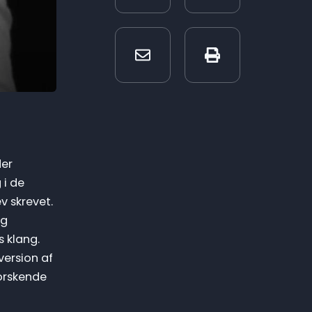
der
 i de
v skrevet.
og
 klang.
version af
orskende