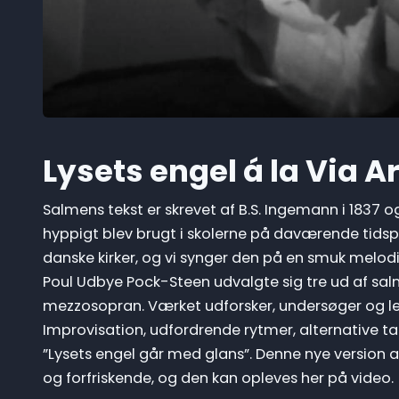
Lysets engel á la Via A
Salmens tekst er skrevet af B.S. Ingemann i 1837 
hyppigt blev brugt i skolerne på daværende tidspu
danske kirker, og vi synger den på en smuk melod
Poul Udbye Pock-Steen udvalgte sig tre ud af sal
mezzosopran. Værket udforsker, undersøger og leg
Improvisation, udfordrende rytmer, alternative ta
”Lysets engel går med glans”. Denne nye versio
og forfriskende, og den kan opleves her på video.