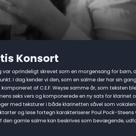
rtis Konsort
og var oprindeligt skrevet som en morgensang for børn, 
nkt. I dag kender vi den, som en salme der har sin gang
i komponeret af C.E.F. Weyse samme år, som teksten ble
mens seks vers og komponerede en ny sats for klarinet 
er med teksturer i både klarinetten såvel som vokalens
ktarter og løse fortegn karakteriserer Poul Pock-Steens 
n af den gamle salme kan beskrives som bevægende, udf