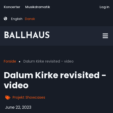
Skip
Tag
User
Koncerter
Musikdramatik
Site-responsive
Via Artis Konsor
Log in
to
menu
account
main
menu
English
Dansk
content
BALLHAUS
Forside
Dalum Kirke revisited - video
Breadcrumb
Dalum Kirke revisited -
video
Projekt Showcases
June 22, 2023