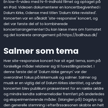
En low-fi-video med hi-fi-indhold filmet og optaget på
en iPad. Videoen dokumenterer en koncertbegivenhed i
Dalum Kirke, Odense med titlen 'Dalum Kirke revisited'.
Koncerten var en såkaldt 'site-responsive' koncert, og
det var første del af to kombinerede
koncertarrangementer! Du kan læse mere om formatet
og det konkrete arrangement på https://ballhaus.dk/
Salmer som tema
Hver site-responsive koncert har sit eget tema, som på
forskellige måder relaterer sig til forestillingsstedet. I
denne første del af 'Dalum Kirke gensyn' var der
overordnet fokus på kirkemusik og salmer. Salmer og
musik er en vigtig del af Dalum Kirkes identitet, og under
koncerten blev publikum præsenteret for en række ældre
og mindre kendte salmemelodier fremført på anderledes
og eksperimenterende måder. (Manglen på) Dagslys og
den generelle stemning i efterårssæsonen skabte en helt