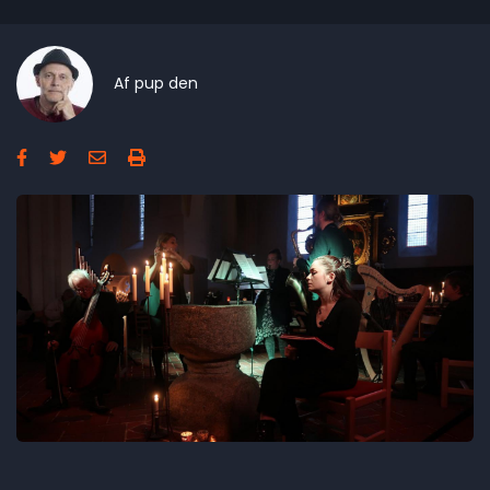
Af
pup
den