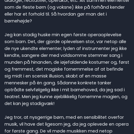
dialoger, recitativer, operakor, etc. Alt sammen elementer
som de fleste børn (og voksne) ikke på forhånd kender
eller har et forhold til. Så hvordan gør man det i
børnehøjde?
Jeg kan stadig huske min egen første operaoplevelse
som barn. Det, der gjorde oplevelsen stor, var netop alle
de nye ukendte elementer; lyden af instrumenter jeg ikke
kendte, sangere der med voldsomme stemmer sang i
munden på hinanden, de iøjefaldende kostumer og, først
og fremmest, det magiske fornemmelse af at befinde
sig midt i en scenisk illusion, skabt af en masse
mennesker på én gang. Sådanne konkrete tanker
optrådte selvfølgelig ikke i mit barnehoved, da jeg sad i
teatret. Men jeg kunne øjeblikkelig fornemme magien, og
det kan jeg stadigvæk!
Jeg tror, at nysgerrige børn, med en sensibilitet overfor
musik, vil have det ligesom jeg, da jeg oplevede en opera
for første gang. De vil møde musikken med netop