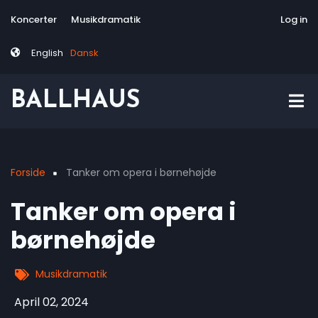
Skip
Tag
User
Koncerter
Musikdramatik
Site-responsive
Via Artis Konsor
Log in
to
menu
account
main
menu
English
Dansk
content
BALLHAUS
Forside
Tanker om opera i børnehøjde
Breadcrumb
Tanker om opera i
børnehøjde
Musikdramatik
April 02, 2024