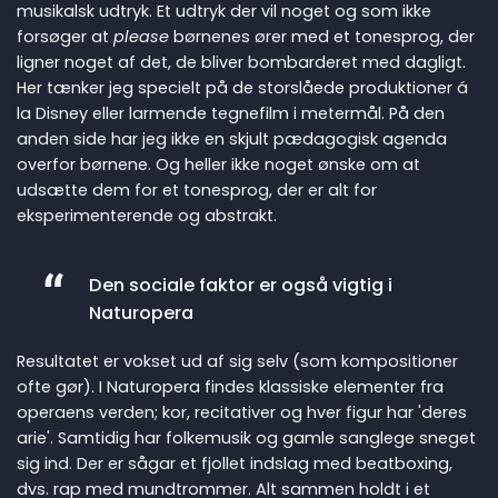
musikalsk udtryk. Et udtryk der vil noget og som ikke
forsøger at
please
børnenes ører med et tonesprog, der
ligner noget af det, de bliver bombarderet med dagligt.
Her tænker jeg specielt på de storslåede produktioner á
la Disney eller larmende tegnefilm i metermål. På den
anden side har jeg ikke en skjult pædagogisk agenda
overfor børnene. Og heller ikke noget ønske om at
udsætte dem for et tonesprog, der er alt for
eksperimenterende og abstrakt.
Den sociale faktor er også vigtig i
Naturopera
Resultatet er vokset ud af sig selv (som kompositioner
ofte gør). I Naturopera findes klassiske elementer fra
operaens verden; kor, recitativer og hver figur har 'deres
arie'. Samtidig har folkemusik og gamle sanglege sneget
sig ind. Der er sågar et fjollet indslag med beatboxing,
dvs. rap med mundtrommer. Alt sammen holdt i et