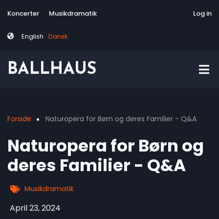
Skip
Tag
User
Koncerter
Musikdramatik
Site-responsive
Via Artis Konsor
Log in
to
menu
account
main
menu
English
Dansk
content
BALLHAUS
Forside
Naturopera for Børn og deres Familier - Q&A
Breadcrumb
Naturopera for Børn og
deres Familier - Q&A
Musikdramatik
April 23, 2024