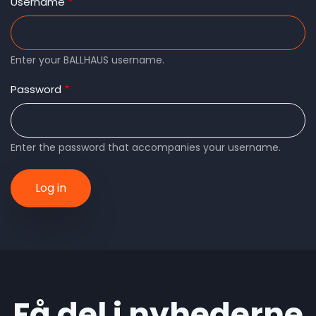
tabs
Username
Enter your BALLHAUS username.
Password
Enter the password that accompanies your username.
Få del i nyhederne