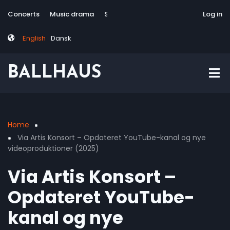
Skip
Tag
User
Concerts
Music drama
Site-responsive
Via Artis Konsort
Log in
to
menu
account
main
menu
English
Dansk
content
BALLHAUS
Home
Breadcrumb
Via Artis Konsort – Opdateret YouTube-kanal og nye
videoproduktioner (2025)
Via Artis Konsort –
Opdateret YouTube-
kanal og nye