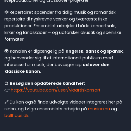
liveproduktioner og crossover-projekter.
🎼 Repertoiret spænder fra tidlig musik og romantisk
repertoire til nyskrevne værker og tværæstetiske
produktioner. Ensemblet arbejder i både koncertsale,
kirker og landskaber – og udforsker akustik og sceniske
formater.
🌍 Kanalen er tilgængelig på
engelsk, dansk og spansk
,
og henvender sig til et internationalt publikum med
interesse for musik, der bevæger sig
ud over den
klassiske kanon
.
📺
Besøg den opdaterede kanal her:
👉
https://youtube.com/user/viaartiskonsort
🔗 Du kan også finde udvalgte videoer integreret her på
siden, og følge ensemblets arbejde på
musica.nu
og
ballhaus.dk
.