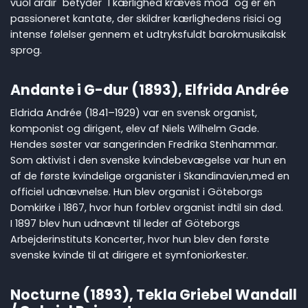
vuol ardir" betyder "I kærlighed kræves mod" og er en
passioneret kantate, der skildrer kærlighedens risici og
intense følelser gennem et udtryksfuldt barokmusikalsk
sprog.
Andante i G-dur (1893), Elfrida Andrée
Eldrida Andrée (1841–1929) var en svensk organist,
komponist og dirigent, elev af Niels Wilhelm Gade.
Hendes søster var sangerinden Fredrika Stenhammar.
Som aktivist i den svenske kvindebevægelse var hun en
af de første kvindelige organister i Skandinavien,med en
officiel udnævnelse. Hun blev organist i Göteborgs
Domkirke i 1867, hvor hun forblev organist indtil sin død.
I 1897 blev hun udnævnt til leder af Göteborgs
Arbejderinstituts Koncerter, hvor hun blev den første
svenske kvinde til at dirigere et symfoniorkester.
Nocturne (1893), Tekla Griebel Wandall