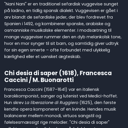
"Nani Nani" er en traditionel sefardisk vuggevise sunget
på ladino, en tidlig spansk dialekt. Vuggevisen er gået i
arv blandt de sefardiske jøder, der blev fordrevet fra
Spanien i 1492, og kombinerer spanske, arabiske og
osmanniske musikalske elementer. I modsætning til
mange vuggeviser rummer den en dyb melankolsk tone,
hvor en mor synger til sit barn, og samtidig giver udtryk
for sin egen smerte – ofte forbundet med ulykkelig
kærlighed eller et uønsket ægteskab.
Chi desia di saper (1618), Francesca
Caccini / M. Buonarotti
Francesca Caccini (1587–1641) var en italiensk
barokkomponist, sanger og lutenist ved Medici-hoffet.
Hun skrev
La liberazione di Ruggiero
(1625), den første
kendte opera komponeret af en kvinde. Hendes musik
balancerer mellem monodi, virtuos sangstil og
følelsesmæssigt rige melodier. "Chi desia di saper"