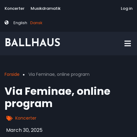
Skip
Tag
User
Koncerter
Musikdramatik
Site-responsive
Via Artis Konsor
Log in
to
menu
account
main
menu
English
Dansk
content
BALLHAUS
Forside
Via Feminae, online program
Breadcrumb
Via Feminae, online
program
Koncerter
March 30, 2025