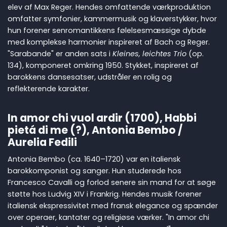
elev af Max Reger. Hendes omfattende værkproduktion
omfatter symfonier, kammermusik og klaverstykker, hvor
hun forener senromantikkens følelsesmæssige dybde
med komplekse harmonier inspireret af Bach og Reger.
"Sarabande" er anden sats i
Kleines, leichtes Trio
(op.
134), komponeret omkring 1950. Stykket, inspireret af
barokkens dansesatser, udstråler en rolig og
reflekterende karakter.
In amor chi vuol ardir (1700), Habbi
pietá di me (?), Antonia Bembo /
Aurelia Fedili
Antonia Bembo (ca. 1640–1720) var en italiensk
barokkomponist og sanger. Hun studerede hos
Francesco Cavalli og forlod senere sin mand for at søge
støtte hos Ludvig XIV i Frankrig. Hendes musik forener
italiensk ekspressivitet med fransk elegance og spænder
over operaer, kantater og religiøse værker. "In amor chi