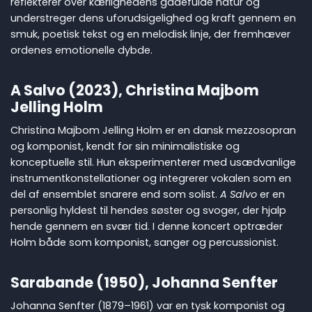
reflekterer over kærlighedens gådefulde natur og
understreger dens uforudsigelighed og kraft gennem en
smuk, poetisk tekst og en melodisk linje, der fremhæver
ordenes emotionelle dybde.
A Salvo (2023), Christina Majbom
Jelling Holm
Christina Majbom Jelling Holm er en dansk mezzosopran
og komponist, kendt for sin minimalistiske og
konceptuelle stil. Hun eksperimenterer med usædvanlige
instrumentkonstellationer og integrerer vokalen som en
del af ensemblet snarere end som solist.
A Salvo
er en
personlig hyldest til hendes søster og svoger, der hjalp
hende gennem en svær tid. I denne koncert optræder
Holm både som komponist, sanger og percussionist.
Sarabande (1950), Johanna Senfter
Johanna Senfter (1879–1961) var en tysk komponist og