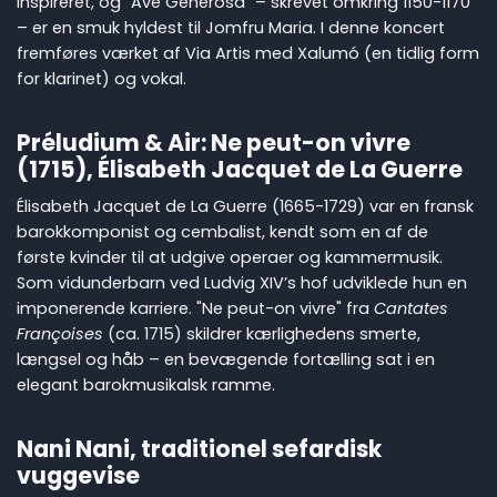
inspireret, og "Ave Generosa" – skrevet omkring 1150-1170
– er en smuk hyldest til Jomfru Maria. I denne koncert
fremføres værket af Via Artis med Xalumó (en tidlig form
for klarinet) og vokal.
Préludium & Air: Ne peut-on vivre
(1715), Élisabeth Jacquet de La Guerre
Élisabeth Jacquet de La Guerre (1665-1729) var en fransk
barokkomponist og cembalist, kendt som en af de
første kvinder til at udgive operaer og kammermusik.
Som vidunderbarn ved Ludvig XIV’s hof udviklede hun en
imponerende karriere. "Ne peut-on vivre" fra
Cantates
Françoises
(ca. 1715) skildrer kærlighedens smerte,
længsel og håb – en bevægende fortælling sat i en
elegant barokmusikalsk ramme.
Nani Nani, traditionel sefardisk
vuggevise