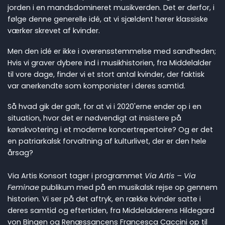
jorden i en mandsdomineret musikverden. Det er derfor, i
følge denne generelle idé, at vi sjældent hører klassiske
værker skrevet af kvinder.
Men den idé er ikke i overensstemmelse med sandheden;
Hvis vi graver dybere ind i musikhistorien, fra Middelalder
til vore dage, finder vi et stort antal kvinder, der faktisk
var anerkendte som komponister i deres samtid.
Så hvad gik der galt, for at vi i 2020'erne ender op i en
situation, hvor det er nødvendigt at insistere på
kønskvotering i et moderne koncertrepertoire? Og er det
en patriarkalsk forvaltning af kulturlivet, der er den hele
årsag?
Via Artis Konsort tager i programmet
Via Artis – Via
Feminae
publikum med på en musikalsk rejse op gennem
historien. Vi ser på det aftryk, en række kvinder satte i
deres samtid og eftertiden, fra Middelalderens Hildegard
von Bingen og Renæssancens Francesca Caccini op til