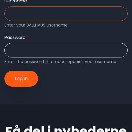
tabs
Username
Enter your BALLHAUS username.
Password
Enter the password that accompanies your username.
Få del i nyhederne