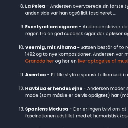
La Pelea
- Andersen overværede sin første ty
anden side var han også lidt fascineret ...
Eventyret om cigaren
- Andersen skriver de
røgen fra en god cubansk cigar der opløser sig
Vee mig, mit Alhama -
Satsen består af to 
1492 og to nye kompositioner. Andersen var m
Granada her
og hør en
live-optagelse af mus
Asentao
- Et lille stykke spansk folkemusik i
Havblaa er hendes øjne
- Andersen møder si
møde (som måske er delvis opdigtet) har (måske
Spaniens Medusa
- Der er ingen tvivl om, at
fascinationen udstillet med et humoristisk
tou