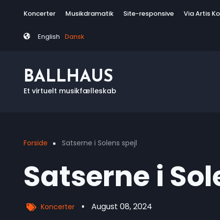
Skip
Tag
Koncerter
Musikdramatik
Site-responsive
Via Artis K
to
menu
main
English
Dansk
content
BALLHAUS
Et virtuelt musikfælleskab
Forside
Satserne i Solens spejl
Breadcrumb
Satserne i Sol
August 08, 2024
Koncerter