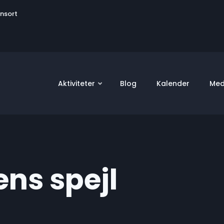
User
onsort
account
menu
Aktiviteter
Blog
Kalender
Med
ens spejl