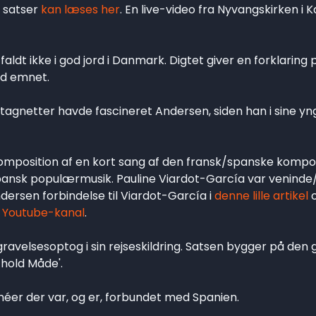
a satser
kan læses her
. En live-video fra Nyvangskirken i 
aldt ikke i god jord i Danmark. Digtet giver en forklaring 
ed emnet.
tagnetter havde fascineret Andersen, siden han i sine yn
omposition af en kort sang af den fransk/spanske kompo
ansk populærmusik. Pauline Viardot-García var veninde/ri
ersen forbindelse til Viardot-García i
denne lille artikel
o
s Youtube-kanal
.
ravelsesoptog i sin rejseskildring. Satsen bygger på den
hold Måde'.
ichéer der var, og er, forbundet med Spanien.