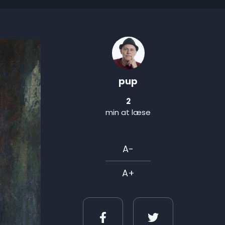
pup
2
min at læse
A-
A+