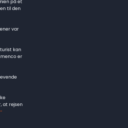
nien på et
en til den
dener var
turist kan
lamenco er
 levende
ske
 at rejsen
y-