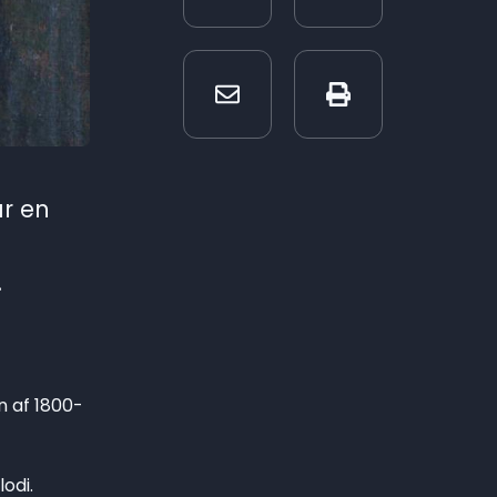
ar en
.
n af 1800-
.
odi.