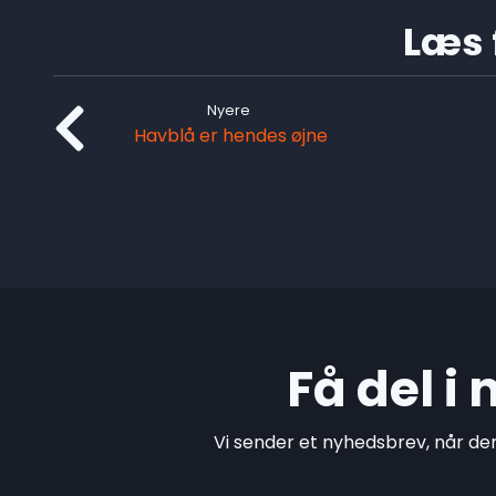
Læs f
Nyere
Havblå er hendes øjne
Få del i
Vi sender et nyhedsbrev, når de