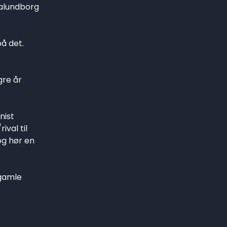
Kalundborg
på det.
gre år
nist
val til
g hør en
 gamle