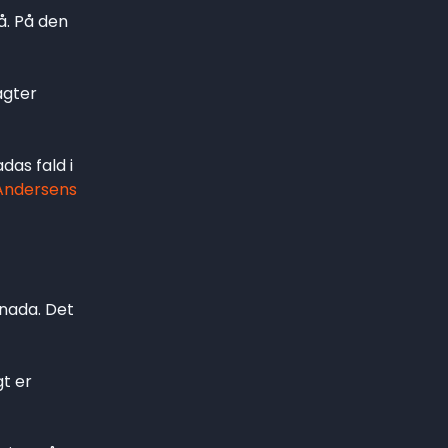
å. På den
agter
as fald i
Andersens
anada. Det
gt er