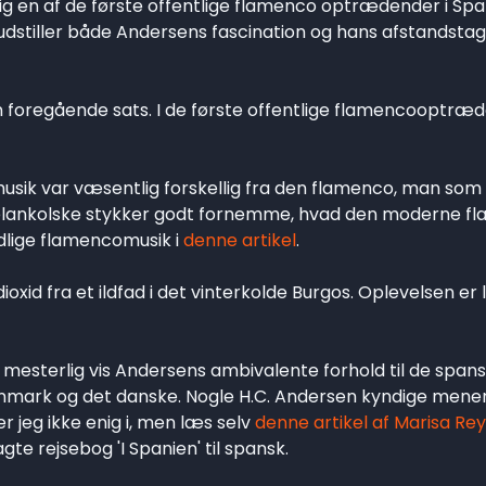
 en af de første offentlige flamenco optrædender i Spa
udstiller både Andersens fascination og hans afstandstag
n foregående sats. I de første offentlige flamencooptræ
usik var væsentlig forskellig fra den flamenco, man som 
 melankolske stykker godt fornemme, hvad den moderne f
dlige flamencomusik i
denne artikel
.
dioxid fra et ildfad i det vinterkolde Burgos. Oplevelsen er
esterlig vis Andersens ambivalente forhold til de span
anmark og det danske. Nogle H.C. Andersen kyndige mener,
er jeg ikke enig i, men læs selv
denne artikel af Marisa Re
te rejsebog 'I Spanien' til spansk.