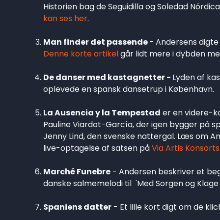
Historien bag de Seguidilla og Soledad Nórdic
kan ses her
.
Man finder det passende
- Andersens digte f
Denne korte artikel
går lidt mere i dybden m
De danser med kastagnetter -
Lyden af kas
oplevede en spansk dansetrup i København.
La Ausencia y la Tempestad
er en videre-k
Pauline Viardot-García, der igen bygger på sp
Jenny Lind, den svenske nattergal. Læs om And
live-optagelse af satsen på
Via Artis Konsort
Marché Funebre
- Andersen beskriver et beg
danske salmemelodi til 'Med Sorgen og Klage 
Spaniens datter
- Et lille kort digt om de kl