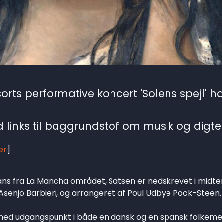
nsorts performative koncert 'Solens spejl' h
links til baggrundstof om musik og digte
er
]
dans fra La Mancha området, Satsen er nedskrevet i midte
 Asenjo Barbieri, og arrangeret af Poul Udbye Pock-Steen
ed udgangspunkt i både en dansk og en spansk folkemel