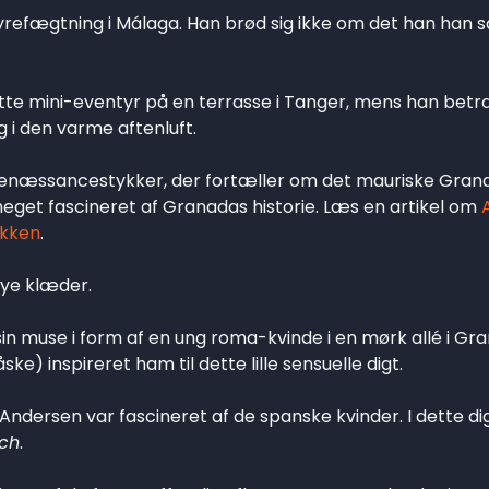
refægtning i Málaga. Han brød sig ikke om det han han s
tte mini-eventyr på en terrasse i Tanger, mens han betr
 i den varme aftenluft.
renæssancestykker, der fortæller om det mauriske Granad
eget fascineret af Granadas historie. Læs en artikel om
ikken
.
 nye klæder.
n muse i form af en ung roma-kvinde i en mørk allé i Gr
) inspireret ham til dette lille sensuelle digt.
 Andersen var fascineret af de spanske kvinder. I dette di
ch
.