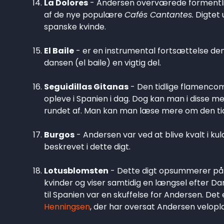
La Dolores
- Andersen overværede formentlig
af de nye populære
Cafés Cantantes.
Digtet 
spanske kvinde.
El Baile
- er en instrumental fortsættelse de
dansen (el baile) en vigtig del.
Seguidillas Gitanas
- Den tidlige flamencom
opleve i Spanien i dag. Dog kan man i disse
rundet af. Man kan man læse mere om den ti
Burgos
- Andersen var ved at blive kvalt i kul
beskrevet i dette digt.
Lotusblomsten
- Dette digt opsummerer på m
kvinder og viser samtidig en længsel efter D
til Spanien var en skuffelse for Andersen. Det 
Henningsen
, der har oversat Andersen veloplag