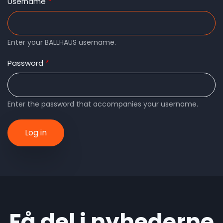
tabs
Username
Enter your BALLHAUS username.
Password
Enter the password that accompanies your username.
Få del i nyhederne