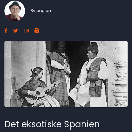
By
pup
on
Det eksotiske Spanien