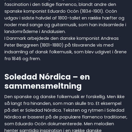
fascination i den tidlige flamenco, blandt andre den
spanske komponist Eduardo Ocón (1834-1901). Ocón
udgav i sidste halvdel af 1800-tallet en række hæfter og
noder med sange og guitarmusik, som han indsamlede i
landområderne i Andalusien.
I Danmark arbejdede den danske komponist Andreas
Peter Berggreen (1801–1880) på tilsvarende vis med
indsamling af dansk folkemusik, som blev udgivet i årene
fra 1846 og frem.
Soledad Nórdica – en
sammensmeltning
Den spanske og danske folkemusik er forskellig. Men ikke
så langt fra hinanden, som man skulle tro. Et eksempel
på det er Soledad Nórdica. Teksten og rytmen i Soledad
Nórdica er baseret på de populære flamenco traditioner,
som Eduardo Ocón dokumenterede. Men melodien
henter samtidig inspiration i en række danske