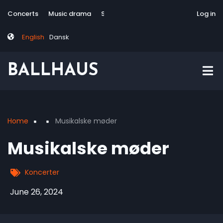
Skip
Tag
User
Concerts
Music drama
Site-responsive
Via Artis Konsort
Log in
to
menu
account
main
menu
English
Dansk
content
BALLHAUS
Home
Musikalske møder
Breadcrumb
Musikalske møder
Koncerter
June 26, 2024