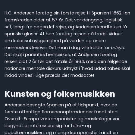
H.C. Andersen foretog sin første rejse til Spanien i 1862 i en
fremskreden alder af 57 år. Det var dengang, logistisk
set, langt fra nogen let rejse, og Andersen kendte kun få
spanske gloser. At han foretog rejsen på trods, vidner
om kolossal nysgerrighed på verden og andre
menneskers levevis. Det man i dag ville kalde for
udsyn
.
Det skal i parentes bemærkes, at Andersen foretog
rejsen blot 2 år før det fatale år 1864, med den følgende
nationale mentale diskurs udtrykt i 'hvad udad tabes skal
indad vindes'. Lige præcis det modsatte!
Kunsten og folkemusikken
Andersen besøgte Spanien på et tidspunkt, hvor de
første offentlige flamencooptrædender fandt sted.
Overalt i Europa var komponister og musikologer var
begyndt at interessere sig for folke- og
populærmusikken, og mange komponister fandt en