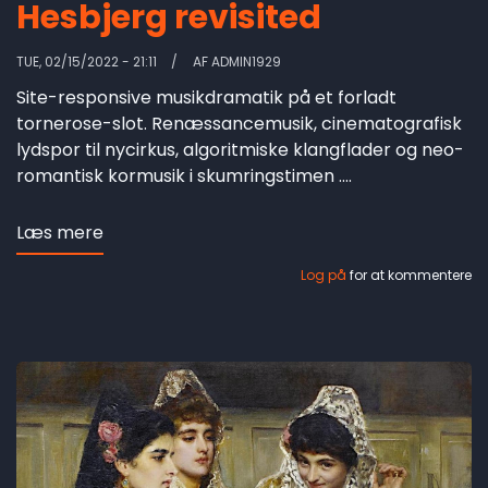
Hesbjerg revisited
TUE, 02/15/2022 - 21:11
AF
ADMIN1929
Site-responsive musikdramatik på et forladt
tornerose-slot. Renæssancemusik, cinematografisk
lydspor til nycirkus, algoritmiske klangflader og neo-
romantisk kormusik i skumringstimen ....
Læs mere
om
Hesbjerg
Log på
for at kommentere
revisited