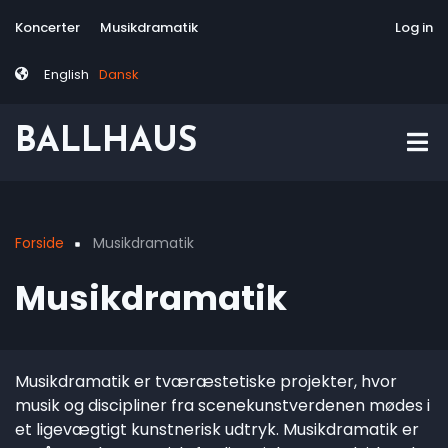
Skip
Tag
User
Koncerter
Musikdramatik
Site-responsive
Via Artis Konsor
Log in
to
menu
account
main
menu
English
Dansk
content
BALLHAUS
Forside
Musikdramatik
Breadcrumb
Musikdramatik
Musikdramatik er tværæstetiske projekter, hvor
musik og discipliner fra scenekunstverdenen mødes i
et ligevægtigt kunstnerisk udtryk. Musikdramatik er