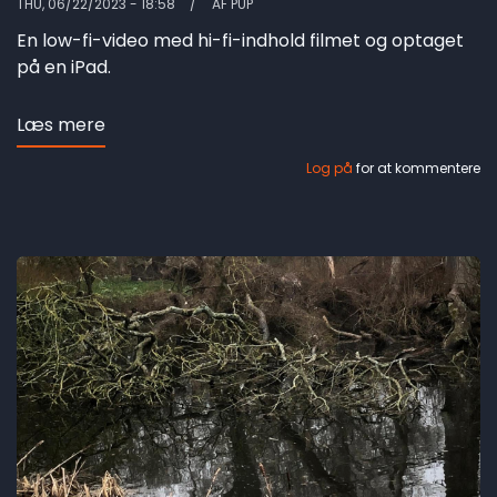
THU, 06/22/2023 - 18:58
AF
PUP
En low-fi-video med hi-fi-indhold filmet og optaget
på en iPad.
Læs mere
om
Dalum
Log på
for at kommentere
Kirke
revisited
-
video