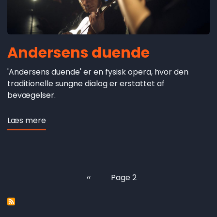
Andersens duende
'Andersens duende' er en fysisk opera, hvor den
traditionelle sungne dialog er erstattet af
bevægelser.
Læs mere
om
Andersens
duende
Previous
‹‹
Page 2
Pagination
page