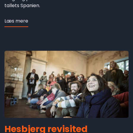
tallets Spanien.
Læs mere
om
Escarramán
Hesbjerg revisited