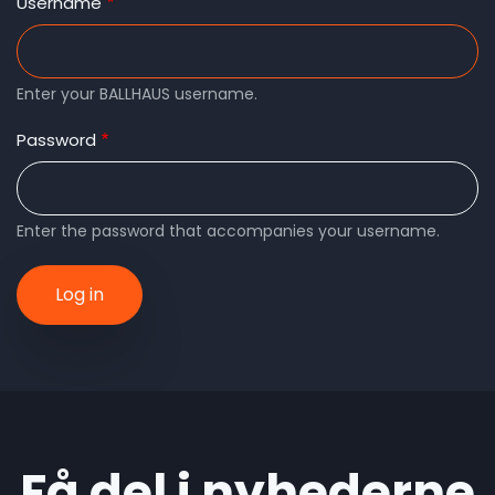
tabs
Username
Enter your BALLHAUS username.
Password
Enter the password that accompanies your username.
Få del i nyhederne