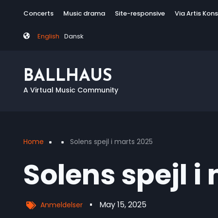
Skip
Tag
Concerts
Music drama
Site-responsive
Via Artis Kon
to
menu
main
English
Dansk
content
BALLHAUS
A Virtual Music Community
Home
Solens spejl i marts 2025
Breadcrumb
Solens spejl i
May 15, 2025
Anmeldelser