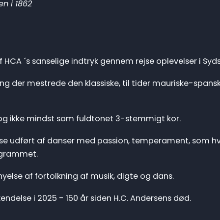
en i 1862
f HCA ´s sanselige indtryk gennem rejse oplevelser i Syd
 der mestrede den klassiske, til tider
mauriske-spans
og ikke mindst som fuldtonet 3-stemmigt kor.
e udført af danser med passion, temperament, som hv
rogrammet.
yelse af fortolkning af musik, digte og dans.
else i 2025 - 150 år siden H.C. Andersens død.