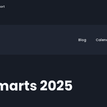
User
sort
account
menu
Blog
Calen
 marts 2025