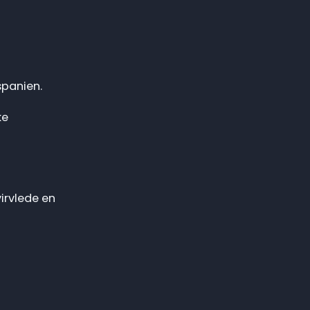
spanien.
ke
irvlede en