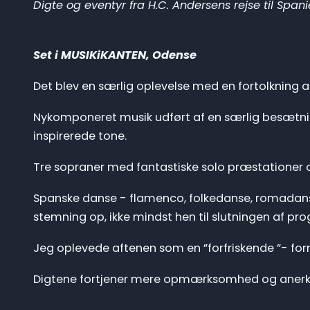
Digte og eventyr fra H.C. Andersens rejse til Spani
Set i MUSIKi
KANTEN, Odense
Det blev en særlig oplevelse med en fortolkning a
Nykomponeret musik udført af en særlig besætning
inspirerede tone.
Tre sopraner med fantastiske solo præstationer 
Spanske danse - flamenco, folkedanse, romadans
stemning op, ikke mindst hen til slutningen af p
Jeg oplevede aftenen som en ”forfriskende ”- forn
Digtene fortjener mere opmærksomhed og anerkend