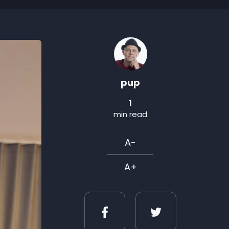
pup
1
min read
A-
A+