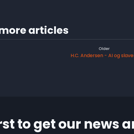
more articles
Older
H.C. Andersen - AI og slaver
irst to get our news a