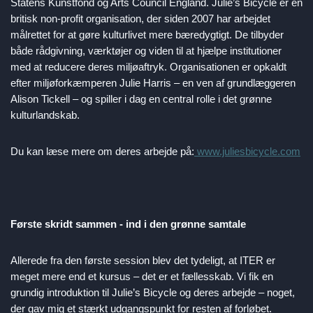
Statens Kunstfond og Arts Council England. Julie’s Bicycle er en
britisk non-profit organisation, der siden 2007 har arbejdet
målrettet for at gøre kulturlivet mere bæredygtigt. De tilbyder
både rådgivning, værktøjer og viden til at hjælpe institutioner
med at reducere deres miljøaftryk. Organisationen er opkaldt
efter miljøforkæmperen Julie Harris – en ven af grundlæggeren
Alison Tickell – og spiller i dag en central rolle i det grønne
kulturlandskab.
Du kan læse mere om deres arbejde på:
www.juliesbicycle.com
Første skridt sammen - ind i den grønne samtale
Allerede fra den første session blev det tydeligt, at ITER er
meget mere end et kursus – det er et fællesskab. Vi fik en
grundig introduktion til Julie’s Bicycle og deres arbejde – noget,
der gav mig et stærkt udgangspunkt for resten af forløbet.