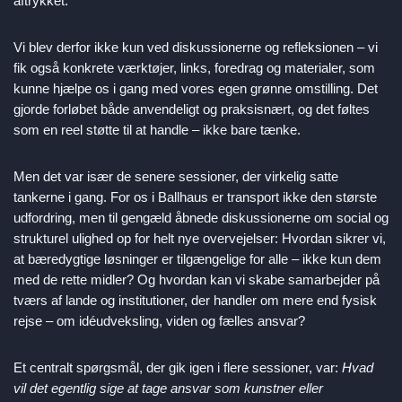
aftrykket.
Vi blev derfor ikke kun ved diskussionerne og refleksionen – vi
fik også konkrete værktøjer, links, foredrag og materialer, som
kunne hjælpe os i gang med vores egen grønne omstilling. Det
gjorde forløbet både anvendeligt og praksisnært, og det føltes
som en reel støtte til at handle – ikke bare tænke.
Men det var især de senere sessioner, der virkelig satte
tankerne i gang. For os i Ballhaus er transport ikke den største
udfordring, men til gengæld åbnede diskussionerne om social og
strukturel ulighed op for helt nye overvejelser: Hvordan sikrer vi,
at bæredygtige løsninger er tilgængelige for alle – ikke kun dem
med de rette midler? Og hvordan kan vi skabe samarbejder på
tværs af lande og institutioner, der handler om mere end fysisk
rejse – om idéudveksling, viden og fælles ansvar?
Et centralt spørgsmål, der gik igen i flere sessioner, var:
Hvad
vil det egentlig sige at tage ansvar som kunstner eller