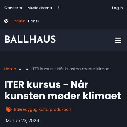
Skip
Tag
User
Concerts
Music drama
Site-responsive
Via Artis Konsort
Log in
to
menu
account
main
menu
English
Dansk
content
BALLHAUS
Home
ITER kursus - Når kunsten møder klimaet
Breadcrumb
ITER kursus - Når
kunsten møder klimaet
Bæredygtig Kulturproduktion
March 23, 2024