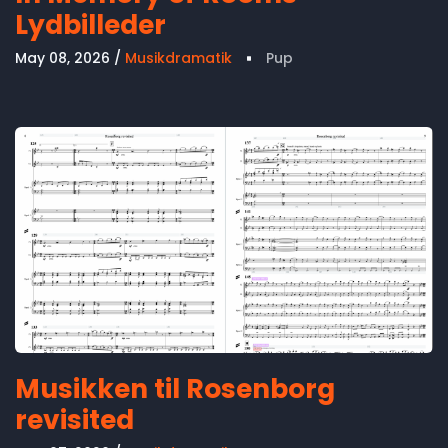
Lydbilleder
May 08, 2026
Musikdramatik
Pup
Musikken til Rosenborg
revisited