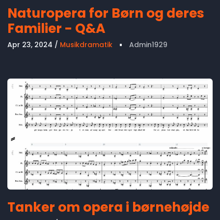
Naturopera for Børn og deres
Familier - Q&A
Apr 23, 2024
Musikdramatik
Admin1929
Tanker om opera i børnehøjde