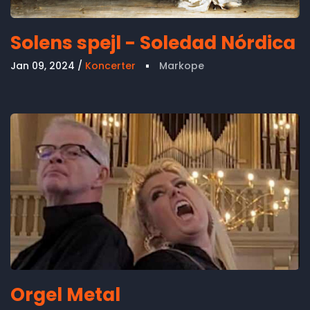
Solens spejl - Soledad Nórdica
Jan 09, 2024
Koncerter
Markope
Orgel Metal