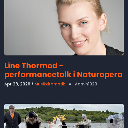
Line Thormod -
performancetolk i Naturopera
Apr 28, 2026
Musikdramatik
Admin1929