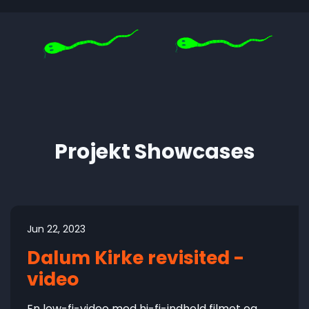
Projekt Showcases
Jun 22, 2023
Dalum Kirke revisited -
video
En low-fi-video med hi-fi-indhold filmet og