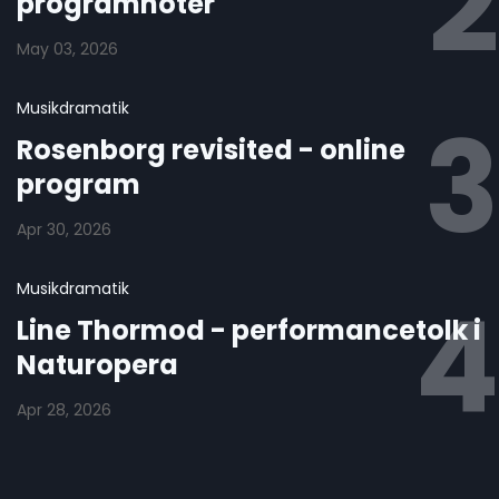
programnoter
May 03, 2026
Musikdramatik
Rosenborg revisited - online
program
Apr 30, 2026
Musikdramatik
Line Thormod - performancetolk i
Naturopera
Apr 28, 2026