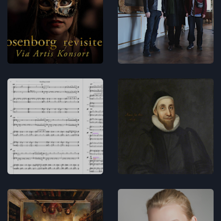
støtte bag
of Rooms -
Rosenborg
Lydbilleder
revisited
Musikdramatik
Koncerter
Musikken
Rosenborg
til
revisited -
Rosenborg
programnot
revisited
Musikdramatik
Musikdramatik
Rosenborg
Line Thormod