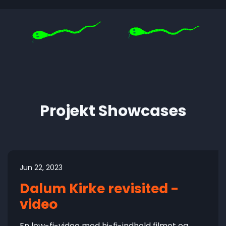
Projekt Showcases
Jun 22, 2023
Dalum Kirke revisited -
video
En low-fi-video med hi-fi-indhold filmet og