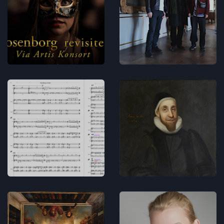
støtte bag
of Rooms -
Rosenborg
Lydbilleder
revisited
Musikdramatik
Koncerter
Musikken
Rosenborg
til
revisited -
Rosenborg
programnot
revisited
Musikdramatik
Musikdramatik
Rosenborg
Line Thormod