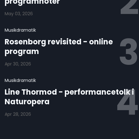
programnoter
May 03, 2026
Musikdramatik
Rosenborg revisited - online
program
Apr 30, 2026
Musikdramatik
Line Thormod - performancetolk i
Naturopera
Apr 28, 2026